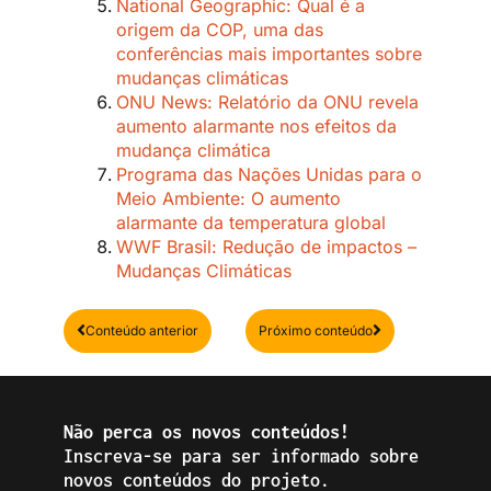
National Geographic: Qual é a
origem da COP, uma das
conferências mais importantes sobre
mudanças climáticas
ONU News: Relatório da ONU revela
aumento alarmante nos efeitos da
mudança climática
Programa das Nações Unidas para o
Meio Ambiente: O aumento
alarmante da temperatura global
WWF Brasil: Redução de impactos –
Mudanças Climáticas
Anterior
Próximo
Conteúdo anterior
Próximo conteúdo
Não perca os novos conteúdos!
Inscreva-se para ser informado sobre
novos conteúdos do projeto.