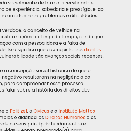
ada socialmente de forma diversificada e
 de experiência, sabedoria e prestígio, e, ao
o uma fonte de problemas e dificuldades.
 verdade, o conceito de velhice na
ransformações ao longo do tempo, sendo que
ação com a pessoa idosa e a falta de
e. Isso significa que a conquista dos
direitos
ulnerabilidade são avanços sociais recentes.
 e a concepção social histórica de que o
negativo resultaram na negligência do
im, para compreender esse processo
 falar sobre a história dos direitos dos
re o
Politize!
, a
Civicus
e o
Instituto Mattos
mples e didática, os
Direitos Humanos
e os
esde os seus principais fundamentos e
 vidas. E então, preparado(a) para