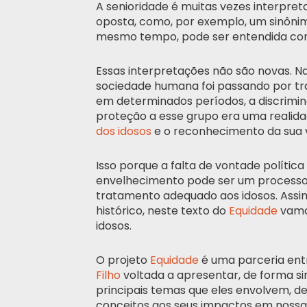
A senioridade é muitas vezes interpret
oposta, como, por exemplo, um sinônimo
mesmo tempo, pode ser entendida com
Essas interpretações não são novas. Na
sociedade humana foi passando por t
em determinados períodos, a discrimin
proteção a esse grupo era uma realidad
dos idosos
e o reconhecimento da sua v
Isso porque a falta de vontade política
envelhecimento pode ser um processo 
tratamento adequado aos idosos. Ass
histórico, neste texto do
Equidade
vamos
idosos.
O projeto
Equidade
é uma parceria ent
Filho
voltada a apresentar, de forma si
principais temas que eles envolvem, d
conceitos aos seus impactos em nossas