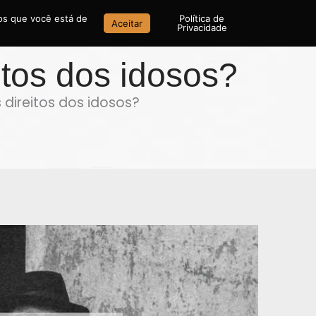
mos que você está de
Política de
Aceitar
Privacidade
eitos dos idosos?
s direitos dos idosos?