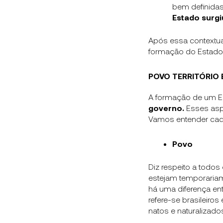
bem definidas.
Estado surgi
Após essa contextua
formação do Estado
POVO TERRITÓRIO 
A formação de um E
governo.
Esses aspe
Vamos entender ca
Povo
Diz respeito a todo
estejam temporariam
há uma diferença ent
refere-se brasileiros
natos e naturalizado