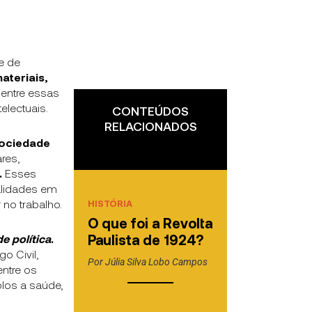
e de
ateriais,
 entre essas
electuais.
CONTEÚDOS
RELACIONADOS
ociedade
res,
.
Esses
alidades em
no trabalho.
HISTÓRIA
O que foi a Revolta
Paulista de 1924?
e política
.
o Civil,
Por
Júlia Silva Lobo Campos
ntre os
los a saúde,