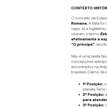
CONTEXTO HISTÓR
O conceito de Estad
Romana.
A Itália fo
vago. Já a Inglaterr
usaram o termo
Est
efetivamente a expr
“O príncipe”
, escri
Não é uma tarefa fác
concepções antropol
encontrados na Antig
brasileiro Dalmo de 
1º Posição:
c
planeta Terra
2º Posição:
para atender
3º Posição:
o