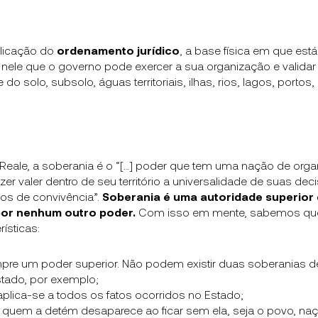
plicação do
ordenamento jurídico
, a base física em que está
nele que o governo pode exercer a sua organização e valida
se do solo, subsolo, águas territoriais, ilhas, rios, lagos, porto
l Reale, a soberania é o “[…] poder que tem uma nação de orga
azer valer dentro de seu território a universalidade de suas de
icos de convivência”.
Soberania é uma autoridade superior
por nenhum outro poder.
Com isso em mente, sabemos que
ísticas:
re um poder superior. Não podem existir duas soberanias d
ado, por exemplo;
plica-se a todos os fatos ocorridos no Estado;
quem a detém desaparece ao ficar sem ela, seja o povo, na