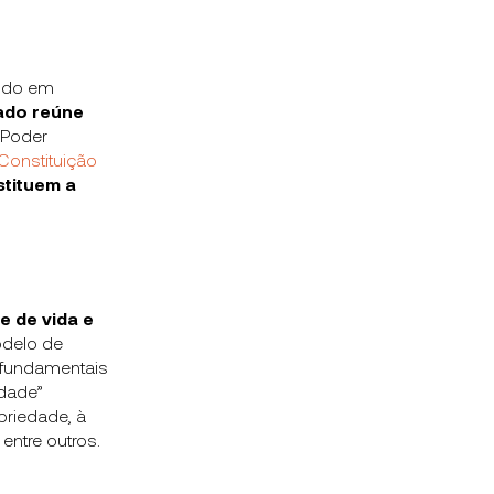
endo em
ado reúne
 Poder
Constituição
stituem a
e de vida e
delo de
 fundamentais
edade”
priedade, à
entre outros.