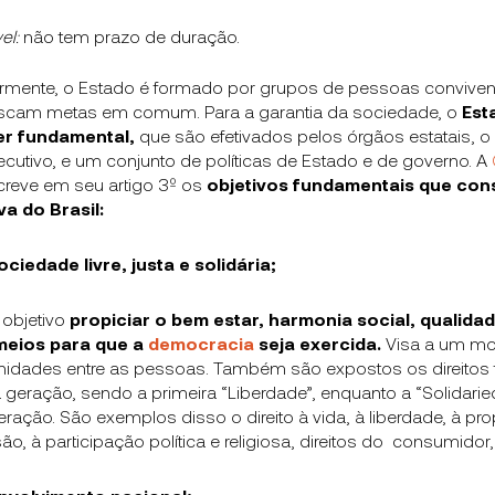
el:
não tem prazo de duração.
rmente, o Estado é formado por grupos de pessoas conviv
scam metas em comum. Para a garantia da sociedade, o
Est
er fundamental,
que são efetivados pelos órgãos estatais, o
xecutivo, e um conjunto de políticas de Estado e de governo. A
reve em seu artigo 3º os
objetivos fundamentais que con
a do Brasil:
ociedade livre, justa e solidária;
objetivo
propiciar o
bem estar, harmonia social, qualidad
 meios para que a
democracia
seja exercida.
Visa a um mo
nidades entre as pessoas. Também são expostos os direitos
ra geração, sendo a primeira “Liberdade”, enquanto a “Solidari
eração. São exemplos disso o direito à vida, à liberdade, à pro
o, à participação política e religiosa, direitos do consumidor, 