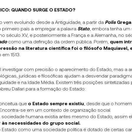
ICO: QUANDO SURGE O ESTADO?
o vem evoluindo desde a Antiguidade, a partir da
Polis
Grega
i o primeiro país a empregar a palavra
Stato
, embora tenha um 
a, no século XV, e posteriormente a França e a Alemanha, no séc
ado
como uma definição da ordem pública. Porém,
quem int
essão na literatura científica foi o filósofo Maquiavel, 
to em 1513.
il investigar com precisão o aparecimento do Estado, mas a a
ógicas, jurídicas e filosóficas ajudam a desvendar paradigm
uidade e na Idade Média. Existem três posições sintetizadas p
Abreu Dallari para a formação do Estado:
onceitua que
o Estado sempre existiu
, desde que o homem 
. Encontra-se em um contexto de organização social.
a
sociedade humana existia antes mesmo do Estado, assim el
 às necessidades do grupo social.
 Estado como uma sociedade política é dotado de certas cara