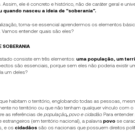
 Assim, ele é concreto e histórico, não de caráter geral e unive
u quando nasceu a ideia de “soberania”.
lização, torna-se essencial aprendermos os elementos básic
. Vamos entender quais são eles?
E SOBERANIA
stado consiste em três elementos:
uma população, um terri
ctos são essenciais, porque sem eles não poderia existir u
da um deles?
s que habitam o território, englobando todas as pessoas, mes
ente no território ou que não tenham qualquer vínculo com o
re as referências de
população
,
povo e cidadão.
Para entender:
 e estrangeiros (em território nacional), a palavra
povo
se carac
s, e os
cidadãos
são os nacionais que possuem direitos polít