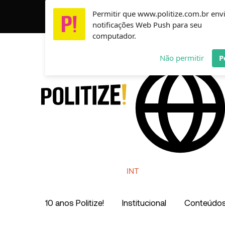
Ir
Permitir que www.politize.com.br env
Usamos cookies para garantir que você tenha a melho
para
notificações Web Push para seu
o
computador.
conteúdo
AR
MX
CO
Não permitir
P
INT
10 anos Politize!
Institucional
Conteúdo