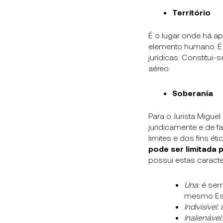
Território
É o lugar onde há a
elemento humano. É 
jurídicas. Constitui-
aéreo.
Soberania
Para o Jurista Migue
juridicamente e de f
limites e dos fins ét
pode ser limitada 
possui estas caracter
Una:
é semp
mesmo Est
Indivisível:
a
Inalienável: