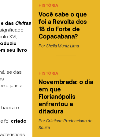
HISTÓRIA
Você sabe o que
foi a Revolta dos
 e das
Civitas
18 do Forte de
significado
Copacabana?
ulo XVI,
roduziu
Por
Sheila Muniz Lima
em seu livro
nálise das
HISTÓRIA
as
Novembrada: o dia
elo jurista
em que
Florianópolis
enfrentou a
habita o
ditadura
e foi
criado
Por
Cristiane Prudenciano de
Souza
cterísticas