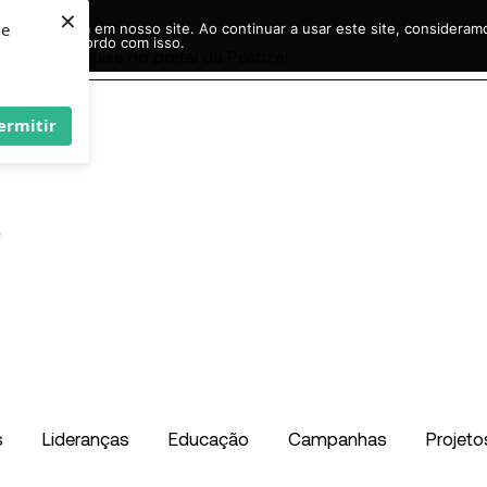
×
ie
r experiência em nosso site. Ao continuar a usar este site, considera
acordo com isso.
Pesquisar
...
ermitir
s
Lideranças
Educação
Campanhas
Projeto