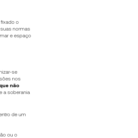
 fixado o
r suas normas
s, mar e espaço
nizar-se
cisões nos
 que não
 a soberania
entro de um
ção ou o