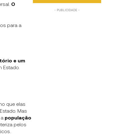
rsal.
O
os para a
tório e um
m Estado.
mo que elas
 Estado. Mas
 a
população
teriza pelos
icos.