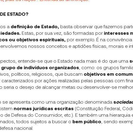
 DE ESTADO?
mos a
definição de Estado,
basta observar que fazemos part
ciedades.
Estas, por sua vez, são formadas por
interesses m
os ou objetivos espirituais,
por exemplo. É na convivência
nvolvemos nossos conceitos e aptidões físicas, morais e int
aspectos, entende-se que o Estado nada mais é do que uma
s
 grupo de indivíduos organizados
, como: os grupos familia
tivos, políticos, religiosos, que buscam
objetivos em comum
 caracterizados por ações realizadas pelas pessoas com fin
eria o desejo de alcançar metas ou desenvolver-se melhor 
do se apresenta como uma organização denominada
s
ociedad
xistem
normas jurídicas escritas
(Constituição Federal, Códig
o de Defesa do Consumidor, etc.). E também uma hierarquia e
nados, todos sujeitos a buscar o
bem público
, sendo exemp
defesa nacional.