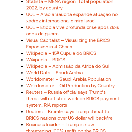
Statista – MENA region: Total population
2022, by country
UOL – Arábia Saudita expande atuação no
xadrez internacional e mira Israel
UOL – Etiópia vive profunda crise após dois
anos de guerra
Visual Capitalist – Visualizing the BRICS
Expansion in 4 Charts
Wikipedia – 15ª Cúpula do BRICS
Wikipedia – BRICS
Wikipedia – Admissão da África do Sul
World Data – Saudi Arabia
Worldometer – Saudi Arabia Population
Wolrdometer – Oil Production by Country
Reuters – Russia official says Trump’s
threat will not stop work on BRICS payment
system, RIA reports
Reuters – Kremlin says Trump threat to
BRICS nations over US dollar will backfire
Business Insider – Trump is now
threatening 100% tariffs on the BRICS