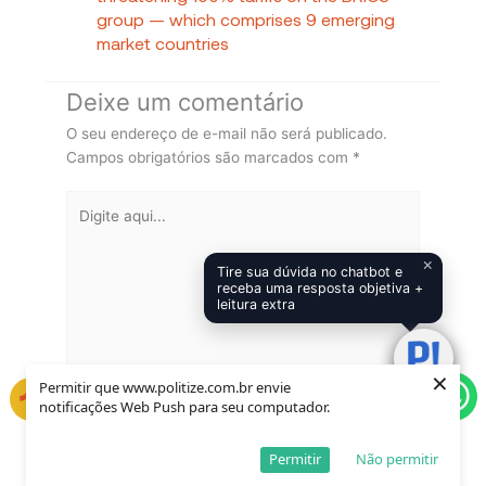
group — which comprises 9 emerging
market countries
Deixe um comentário
O seu endereço de e-mail não será publicado.
Campos obrigatórios são marcados com
*
Digite
aqui...
×
Tire sua dúvida no chatbot e
receba uma resposta objetiva +
leitura extra
×
Permitir que www.politize.com.br envie
notificações Web Push para seu computador.
Name*
Email*
Permitir
Não permitir