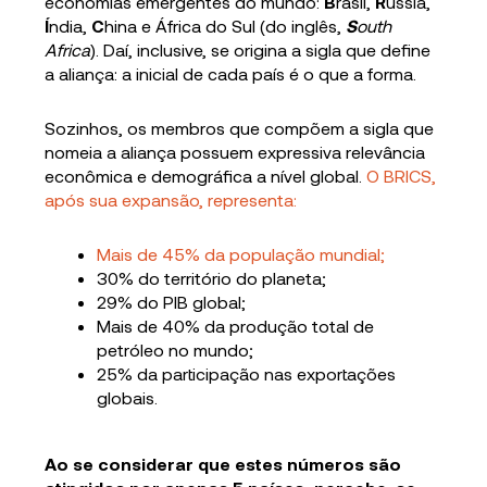
economias emergentes do mundo:
B
rasil,
R
ússia,
Í
ndia,
C
hina e África do Sul (do inglês,
S
outh
Africa
). Daí, inclusive, se origina a sigla que define
a aliança: a inicial de cada país é o que a forma.
Sozinhos, os membros que compõem a sigla que
nomeia a aliança possuem expressiva relevância
econômica e demográfica a nível global.
O BRICS,
após sua expansão,
representa
:
Mais de
45% da população mundial
;
30% do território do planeta;
29% do PIB global;
Mais de 40% da produção total de
petróleo no mundo;
25% da participação nas exportações
globais.
Ao se considerar que estes números são