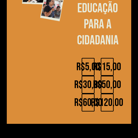
educação
para a
cidadania
R$5,00
R$15,00
R$30,00
R$50,00
R$60,00
R$120,00