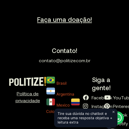
Faça uma doação!
Contato!
contato@politize.com.br
Siga a
Brasil
gente!
Política de
Argentina
Facebook
YouTu
privacidade
Mexico
Instagram
Pintere
×
Colombia
Tire sua dúvida no chatbot e
X
TikTok
receba uma resposta objetiva +
leitura extra
LinkedIn
Spotify