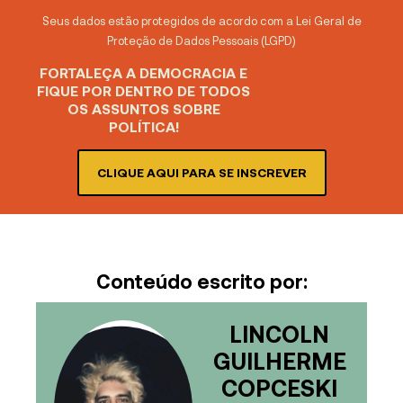
Seus dados estão protegidos de acordo com a Lei Geral de
Proteção de Dados Pessoais (LGPD)
FORTALEÇA A DEMOCRACIA E
FIQUE POR DENTRO DE TODOS
OS ASSUNTOS SOBRE
POLÍTICA!
CLIQUE AQUI PARA SE INSCREVER
Conteúdo escrito por:
LINCOLN
GUILHERME
COPCESKI