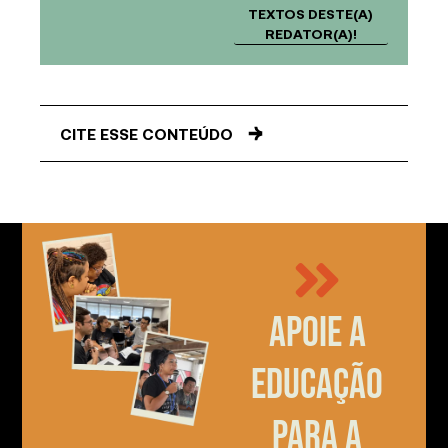
TEXTOS DESTE(A)
REDATOR(A)!
CITE ESSE CONTEÚDO
Apoie a
educação
para a