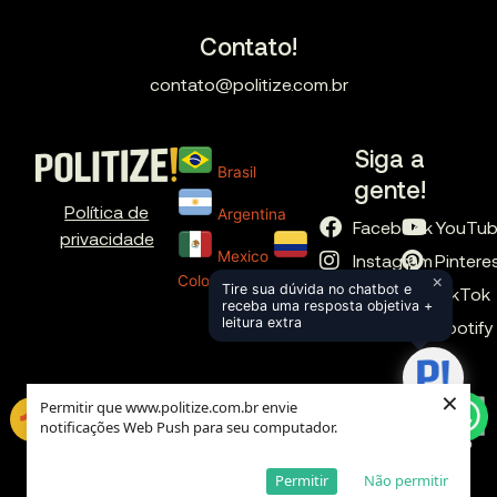
Contato!
contato@politize.com.br
Siga a
Brasil
gente!
Política de
Argentina
Facebook
YouTu
privacidade
Mexico
Instagram
Pintere
×
Colombia
Tire sua dúvida no chatbot e
X
TikTok
receba uma resposta objetiva +
leitura extra
LinkedIn
Spotify
×
Permitir que www.politize.com.br envie
notificações Web Push para seu computador.
Global
Permitir
Não permitir