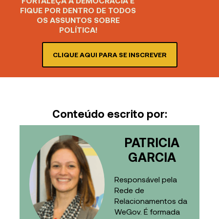
FORTALEÇA A DEMOCRACIA E
FIQUE POR DENTRO DE TODOS
OS ASSUNTOS SOBRE
POLÍTICA!
CLIQUE AQUI PARA SE INSCREVER
Conteúdo escrito por:
PATRICIA
GARCIA
Responsável pela
Rede de
Relacionamentos da
WeGov. É formada