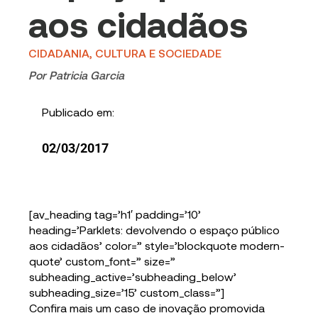
aos cidadãos
CIDADANIA, CULTURA E SOCIEDADE
Por
Patricia Garcia
Publicado em:
02/03/2017
[av_heading tag=’h1′ padding=’10’
heading=’Parklets: devolvendo o espaço público
aos cidadãos’ color=” style=’blockquote modern-
quote’ custom_font=” size=”
subheading_active=’subheading_below’
subheading_size=’15’ custom_class=”]
Confira mais um caso de inovação promovida