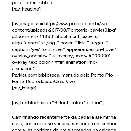
pelo poder público
[/av_heading]
[av_image src=’https://www.politize.com.br/wp-
content/uploads/2017/03/Pontofrio-parklet3.jpg’
attachment=’14939′ attachment_size=’full’
align=’center’ styling=” hover=” link=” target=”
caption=’yes’ font_size=” appearance=’on-hover’
overlay_opacity=’0.4′ overlay_color=’#000000′
overlay_text_color=’#ffffff’ animation=’no-
animation’]
Parklet com biblioteca, mantido pelo Ponto Frio.
Fonte: Reprodução/Ciclo Vivo.
[/av_image]
[av_textblock size=’16’ font_color=” color=”]
Caminhando recentemente da padaria até minha
casa, achei curioso ver uma senhora e um senhor
com suas cadeiras de praia sentados na calçada