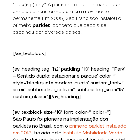
“Park(ing) day”. A partir daí, o que era para durar
um dia se transformou em um movimento
permanente. Em 2005, São Francisco instalou o
primeiro
parklet
, conceito que depois se
espalhou por diversos países.
[/av_textblock]
[av_heading tag=’h2′ padding=’10’ heading=’‘Park’
– Sentido duplo: estacionar e parque’ color=”
style=’blockquote modern-quote’ custom_font=”
size=” subheading_active=” subheading_size=’15’
custom_class=”][/av_heading]
[av_textblock size=’16’ font_color=” color=”]
São Paulo foi pioneira na implantação dos
parklets no Brasil, com o
primeiro parklet instalado
em 2013
, trazido pelo
Instituto Mobilidade Verde
.
A partir daí, um decreto municipal foi feito em abril