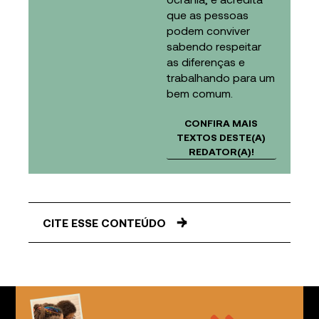
que as pessoas
podem conviver
sabendo respeitar
as diferenças e
trabalhando para um
bem comum.
CONFIRA MAIS
TEXTOS DESTE(A)
REDATOR(A)!
CITE ESSE CONTEÚDO