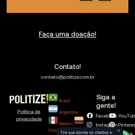
Faça uma doação!
Contato!
contato@politize.com.br
Siga a
Brasil
gente!
Política de
Argentina
Facebook
YouTu
privacidade
Mexico
Instagram
Pintere
×
Colombia
Tire sua dúvida no chatbot e
X
TikTok