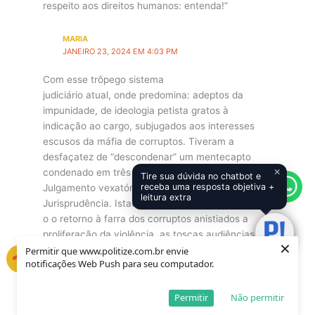
respeito aos direitos humanos: entenda!”
MARIA
JANEIRO 23, 2024 EM 4:03 PM
Com esse trôpego sistema
judiciário atual, onde predomina: adeptos da
impunidade, de ideologia petista gratos à
indicação ao cargo, subjugados aos interesses
escusos da máfia de corruptos. Tiveram a
desfaçatez de “descondenar” um mentecapto
×
condenado em três instâncias, num
Tire sua dúvida no chatbot e
receba uma resposta objetiva +
Julgamento vexatório, sem precedentes na
leitura extra
Jurisprudência. Istaurando ali o fim da Lava Jato,
o o retorno à farra dos corruptos anistiados a
proliferação da violência, as toscas audiências de
×
custódia, que
Permitir que www.politize.com.br envie
notificações Web Push para seu computador.
garantem o retorno dos criminosos às ruas
impedindo a cidadão de bem “o direito de ir e vir” ,
sem correr o risco de ser assaltado ou morto. Não
Permitir
Não permitir
há previsão de investimentos pra ampliação de