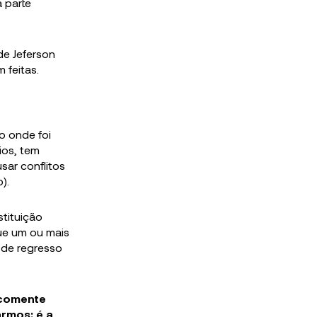
 parte
de Jeferson
 feitas.
o onde foi
ios, tem
ar conflitos
).
stituição
ue um ou mais
 de regresso
 comente
armos: é a