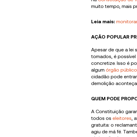
muito tempo, mais p
Leia mais:
monitora
AÇÃO POPULAR PR
Apesar de que a lei
tomados, é possível 
concretize. Isso é p
algum
órgão público
cidadão pode entrar
demolição aconteça
QUEM PODE PROP
A Constituição gara
todos os
eleitores
, 
gratuita: o reclaman
agiu de má fé. Tam