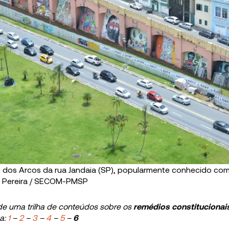
 dos Arcos da rua Jandaia (SP), popularmente conhecido co
do Pereira / SECOM-PMSP
 de uma trilha de conteúdos sobre
os
remédios constitucionai
ha:
1
–
2
–
3
–
4
–
5
–
6