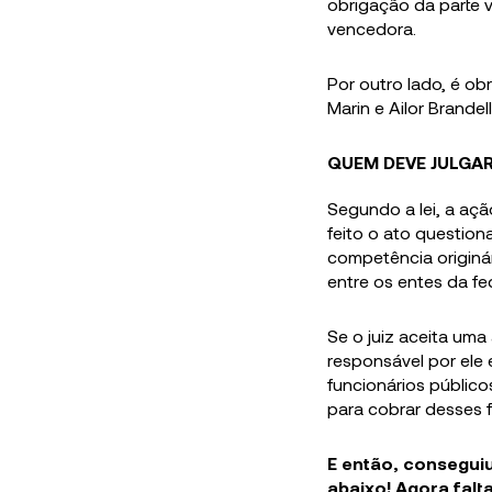
obrigação da parte 
vencedora.
Por outro lado, é ob
Marin e Ailor Brande
QUEM DEVE JULGA
Segundo a lei, a açã
feito o ato question
competência originá
entre os entes da fed
Se o juiz aceita uma
responsável por ele
funcionários públic
para cobrar desses 
E então, consegui
abaixo! Agora falt