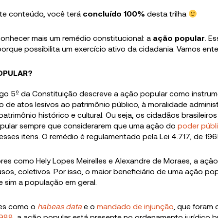
ste conteúdo, você terá
concluído
100
%
desta trilha
conhecer mais um remédio constitucional: a
ação popular
. E
porque possibilita um exercício ativo da cidadania. Vamos ent
POPULAR?
rtigo 5º da Constituição descreve a ação popular como instru
 de atos lesivos ao patrimônio público, à moralidade administ
patrimônio histórico e cultural. Ou seja, os cidadãos brasileir
pular sempre que considerarem que uma ação do
poder públ
desses itens. O remédio é regulamentado pela Lei 4.717, de 196
es como Hely Lopes Meirelles e Alexandre de Moraes, a ação 
usos, coletivos. Por isso, o maior beneficiário de uma ação po
e sim a população em geral.
ões como o
habeas data
e o
mandado de injunção
, que foram 
1988
, a ação popular está presente no ordenamento jurídico br