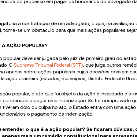
vencida do processo em pagar os honorários do advogado da
rigatória a contratação de um advogado, o que, na avaliação 
lli, torna-se um obstáculo para que mais ações populares sejam
R A AÇÃO POPULAR?
o popular deve ser julgada pelo juiz de primeiro grau do estad
ado. O
Supremo Tribunal Federal (STF)
, que julga outros reméd
ria apenas sobre ações populares cujas decisões possam caus
eração brasileira (estados, municípios, Distrito Federal e União
 ação popular, o ato que foi objeto da ação é invalidado e a in
 é condenada a pagar uma indenização. Se for comprovado q
os tiveram dolo ou culpa no ato, o Estado entra com uma ação
funcionários o pagamento da indenização.
u entender o que é a ação popular? Se ficaram dúvidas,
a apenas mais um remédio constitucional para apresent