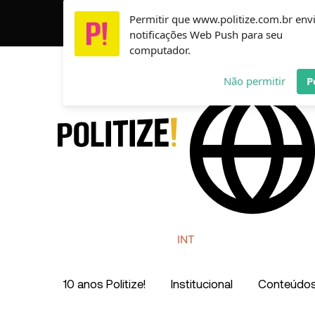
Ir
Permitir que www.politize.com.br env
Usamos cookies para garantir que você tenha a melho
para
notificações Web Push para seu
o
computador.
conteúdo
AR
MX
CO
Não permitir
P
INT
10 anos Politize!
Institucional
Conteúdo