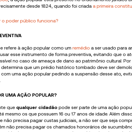
recisamente desde 1824, quando foi criada
a primeira constitu
r o poder público funciona?
EVENTIVA
 se refere à ação popular como um
remédio
a ser usado para an
usar esse instrumento de forma preventiva, evitando que o at
ossível no caso de ameaça de dano ao patrimônio cultural. Por
determina que um prédio histórico tombado deve ser demoli
 com uma ação popular pedindo a suspensão desse ato, evi
.
OR UMA AÇÃO POPULAR?
nte que
qualquer cidadão
pode ser parte de uma ação popular
até mesmo os que possuem 16 ou 17 anos de idade. Além diss
te não precisa pagar custas judiciais, a não ser que seja com
bém não precisa pagar os chamados honorários de sucumbênc