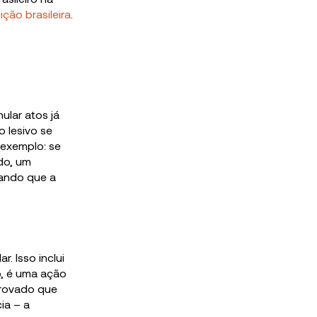
ição brasileira
.
ular atos já
o lesivo se
 exemplo: se
do, um
tando que a
. Isso inclui
o, é uma ação
provado que
ia – a