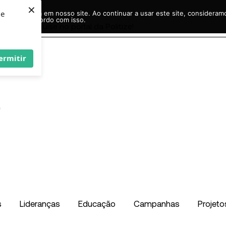
×
ie
r experiência em nosso site. Ao continuar a usar este site, considera
acordo com isso.
Pesquisar
...
ermitir
s
Lideranças
Educação
Campanhas
Projeto