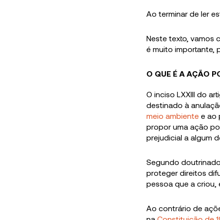
Ao terminar de ler e
Neste texto, vamos 
é muito importante, 
O QUE É A AÇÃO 
O inciso LXXIII do a
destinado à anulação
meio ambiente
e ao 
propor uma ação po
prejudicial a algum 
Segundo doutrinador
proteger direitos dif
pessoa que a criou, 
Ao contrário de aç
na
Constituição de 