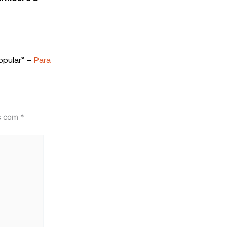
Popular” –
Para
s com
*