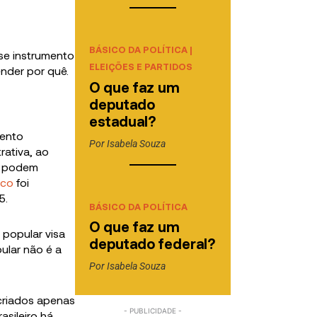
BÁSICO DA POLÍTICA
|
sse instrumento
ELEIÇÕES E PARTIDOS
ender por quê.
O que faz um
deputado
estadual?
mento
Por
Isabela Souza
rativa, ao
os podem
ico
foi
5.
BÁSICO DA POLÍTICA
O que faz um
popular visa
deputado federal?
pular não é a
Por
Isabela Souza
criados apenas
asileiro há