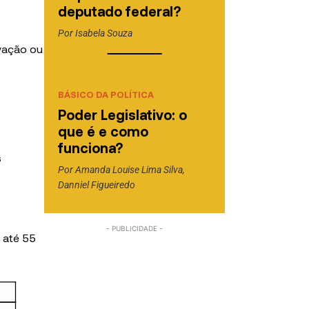
deputado federal?
Por
Isabela Souza
vação ou
BÁSICO DA POLÍTICA
Poder Legislativo: o
que é e como
funciona?
s
Por
Amanda Louise Lima Silva
,
Danniel Figueiredo
 até 55