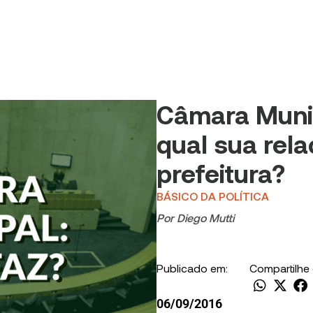
Câmara Munic
qual sua rel
prefeitura?
BÁSICO DA POLÍTICA
Por
Diego Mutti
Publicado em:
Compartilhe
06/09/2016