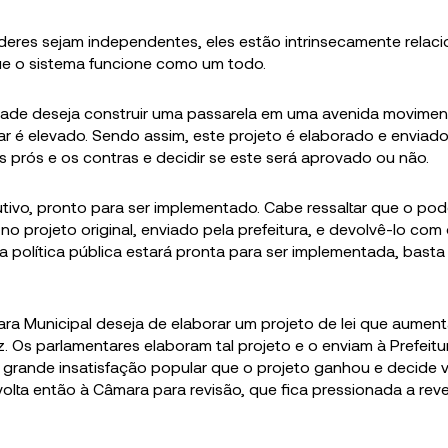
oderes sejam independentes, eles estão intrinsecamente relac
ue o sistema funcione como um todo.
idade deseja construir uma passarela em uma avenida movimen
ar é elevado. Sendo assim, este projeto é elaborado e enviad
r os prós e os contras e decidir se este será aprovado ou não.
utivo, pronto para ser implementado. Cabe ressaltar que o pod
o projeto original, enviado pela prefeitura, e devolvê-lo com
 a política pública estará pronta para ser implementada, basta
ara Municipal deseja de elaborar um projeto de lei que aument
. Os parlamentares elaboram tal projeto e o enviam à Prefeitu
 grande insatisfação popular que o projeto ganhou e decide v
volta então à Câmara para revisão, que fica pressionada a rev