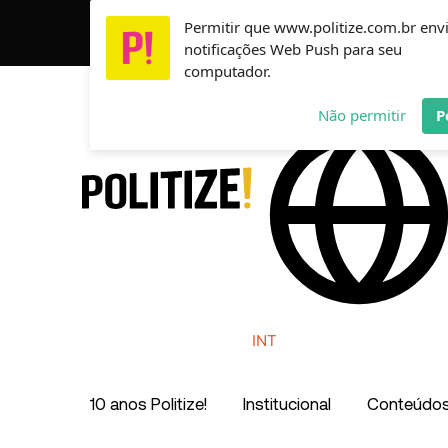
Ir
Permitir que www.politize.com.br env
Usamos cookies para garantir que você tenha a melho
para
notificações Web Push para seu
o
computador.
conteúdo
AR
MX
CO
Não permitir
P
INT
10 anos Politize!
Institucional
Conteúdo