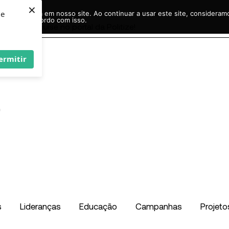
×
ie
r experiência em nosso site. Ao continuar a usar este site, considera
acordo com isso.
Pesquisar
...
ermitir
s
Lideranças
Educação
Campanhas
Projeto