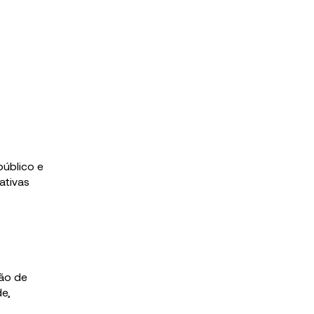
público e
ativas
ção de
e,