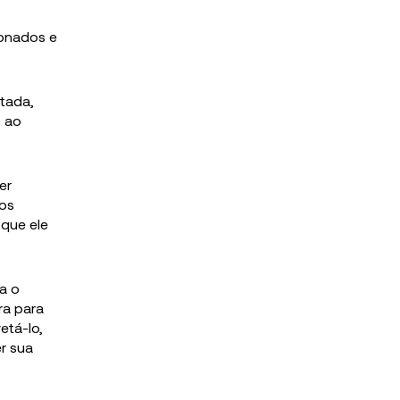
ionados e
tada,
o ao
er
 os
 que ele
a o
ra para
etá-lo,
er sua