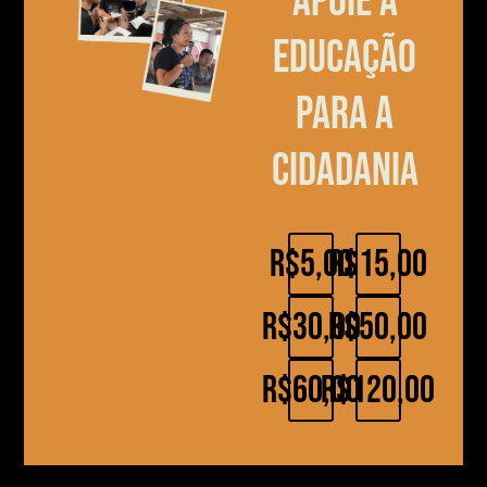
Apoie a
educação
para a
cidadania
R$5,00
R$15,00
R$30,00
R$50,00
R$60,00
R$120,00