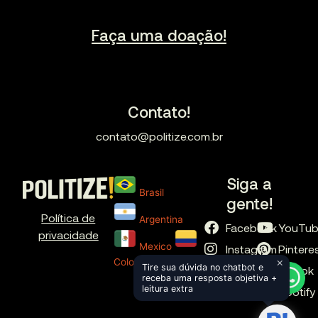
Faça uma doação!
Contato!
contato@politize.com.br
Siga a
Brasil
gente!
Política de
Argentina
Facebook
YouTu
privacidade
Mexico
Instagram
Pintere
×
Colombia
Tire sua dúvida no chatbot e
X
TikTok
receba uma resposta objetiva +
leitura extra
LinkedIn
Spotify