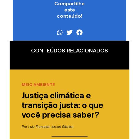
Compartilhe
este
conteúdo!
CONTEÚDOS RELACIONADOS
MEIO AMBIENTE
Justiça climática e
transição justa: o que
você precisa saber?
Por
Luiz Fernando Arcari Ribeiro