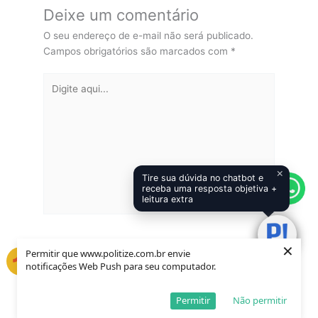
Deixe um comentário
O seu endereço de e-mail não será publicado.
Campos obrigatórios são marcados com
*
Digite
aqui...
×
Tire sua dúvida no chatbot e
receba uma resposta objetiva +
leitura extra
×
Name*
Email*
Permitir que www.politize.com.br envie
notificações Web Push para seu computador.
Permitir
Não permitir
Salvar meus dados neste navegador para a