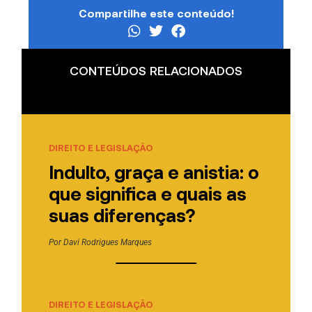
Compartilhe este conteúdo!
CONTEÚDOS RELACIONADOS
DIREITO E LEGISLAÇÃO
Indulto, graça e anistia: o
que significa e quais as
suas diferenças?
Por
Davi Rodrigues Marques
DIREITO E LEGISLAÇÃO