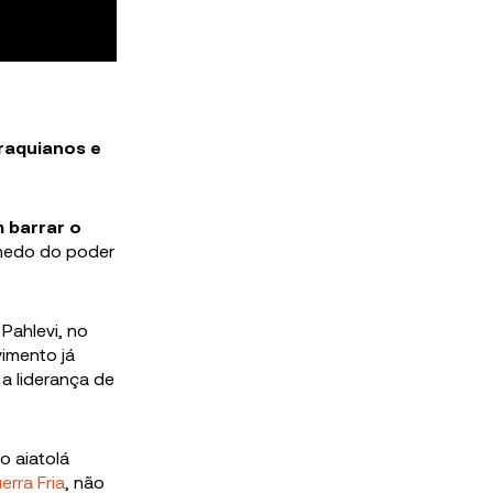
iraquianos e
m
barrar o
medo do poder
Pahlevi, no
imento já
a liderança de
o aiatolá
erra Fria
, não