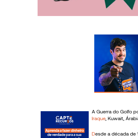
A Guerra do Golfo p
Iraque
, Kuwait, Árab
D
esde a década de 1