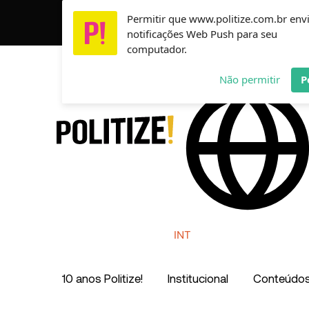
Ir
Permitir que www.politize.com.br env
Usamos cookies para garantir que você tenha a melho
para
notificações Web Push para seu
o
computador.
conteúdo
AR
MX
CO
Não permitir
P
INT
10 anos Politize!
Institucional
Conteúdo