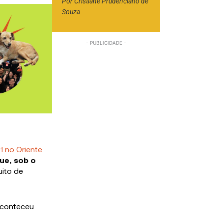
Por
Cristiane Prudenciano de
Souza
1
no Oriente
ue, sob o
uito de
 aconteceu