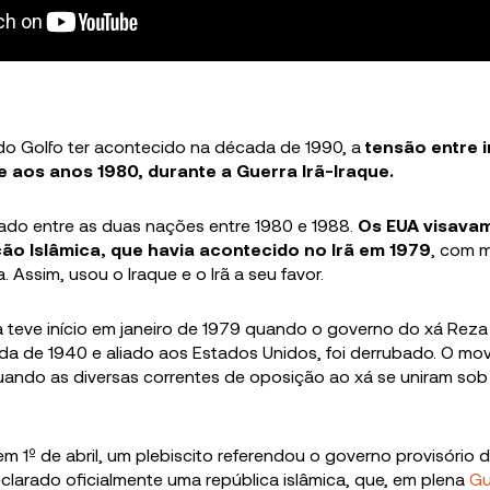
do Golfo ter acontecido na década de 1990, a
tensão entre 
 aos anos 1980, durante a Guerra Irã-Iraque.
avado entre as duas nações entre 1980 e 1988.
Os EUA visava
ão Islâmica, que havia acontecido no Irã em 1979
, com 
. Assim, usou o Iraque e o Irã a seu favor.
 teve início em janeiro de 1979 quando o governo do xá Reza 
a de 1940 e aliado aos Estados Unidos, foi derrubado. O mov
uando as diversas correntes de oposição ao xá se uniram sob 
m 1º de abril, um plebiscito referendou o governo provisório d
declarado oficialmente uma república islâmica, que, em plena
Gu