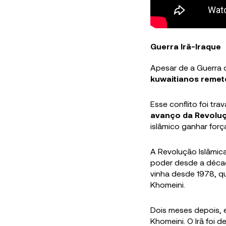
Guerra Irã-Iraque
Apesar de a Guerra 
kuwaitianos remete
Esse conflito foi tr
avanço da Revoluç
islâmico ganhar força
A Revolução Islâmica
poder desde a décad
vinha desde 1978, q
Khomeini.
Dois meses depois, e
Khomeini. O Irã foi 