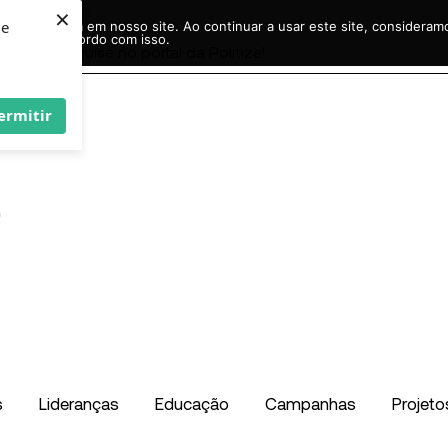
×
ie
r experiência em nosso site. Ao continuar a usar este site, considera
acordo com isso.
Pesquisar
...
ermitir
s
Lideranças
Educação
Campanhas
Projeto