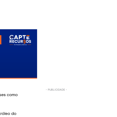
íses como
tróleo do