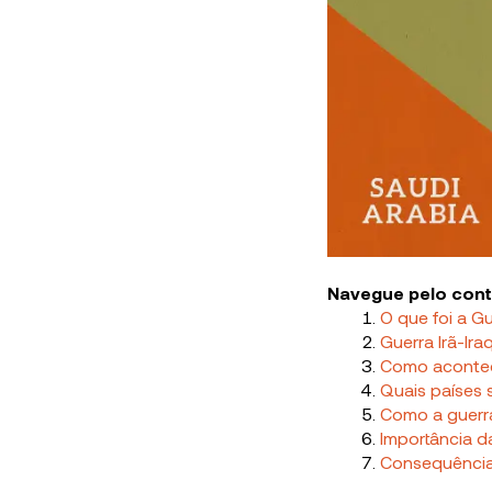
Navegue pelo con
O que foi a G
Guerra Irã-Ira
Como acontec
Quais países 
Como a guerr
Importância d
Consequênci