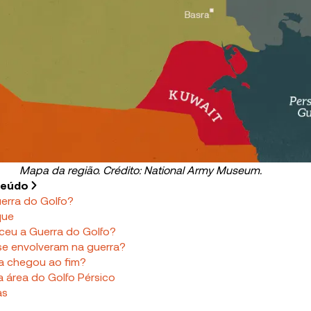
Mapa da região. Crédito: National Army Museum.
teúdo
uerra do Golfo?
que
eu a Guerra do Golfo?
se envolveram na guerra?
a chegou ao fim?
a área do Golfo Pérsico
as