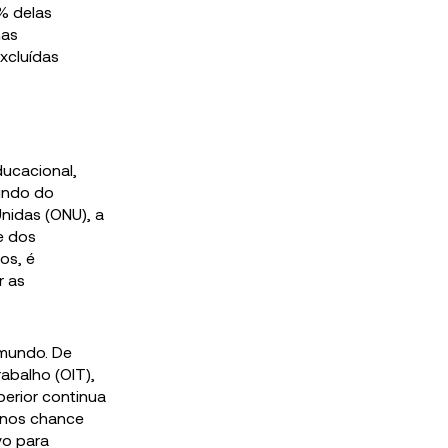
% delas
nas
xcluídas
ucacional,
undo do
nidas (ONU), a
e dos
os, é
r as
mundo. De
abalho (OIT),
erior continua
enos chance
vo para