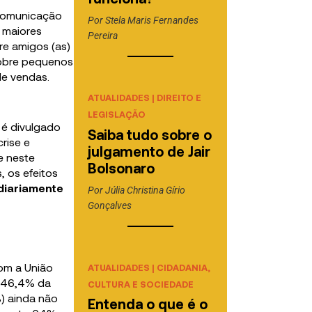
 comunicação
Por
Stela Maris Fernandes
 maiores
Pereira
re amigos (as)
sobre pequenos
de vendas.
ATUALIDADES
|
DIREITO E
LEGISLAÇÃO
 é divulgado
Saiba tudo sobre o
rise e
julgamento de Jair
e neste
Bolsonaro
 os efeitos
diariamente
Por
Júlia Christina Gírio
Gonçalves
om a União
ATUALIDADES
|
CIDADANIA,
 (46,4% da
CULTURA E SOCIEDADE
) ainda não
Entenda o que é o