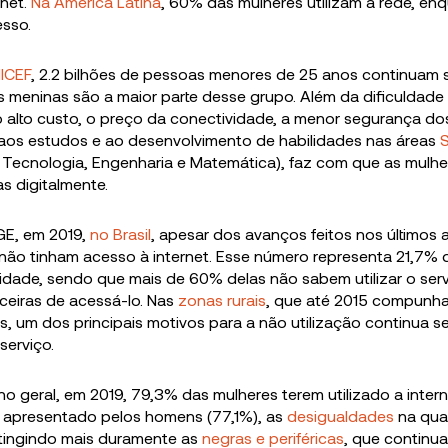
rnet.
Na América Latina
, 60% das mulheres utilizam a rede, e
sso.
ICEF
, 2.2 bilhões de pessoas menores de 25 anos continuam
s meninas são a maior parte desse grupo. Além da dificuldade
o alto custo, o preço da conectividade, a menor segurança d
 aos estudos e ao desenvolvimento de habilidades nas áreas
, Tecnologia, Engenharia e Matemática), faz com que as mulh
s digitalmente.
GE, em 2019,
no Brasil
, apesar dos avanços feitos nos últimos 
não tinham acesso à internet. Esse número representa 21,7%
 idade, sendo que mais de 60% delas não sabem utilizar o ser
ceiras de acessá-lo. Nas
zonas
rurais
, que até 2015 compunh
ras, um dos principais motivos para a não utilização continua 
 serviço.
 no geral, em 2019, 79,3% das mulheres terem utilizado a inte
 apresentado pelos homens (77,1%), as
desigualdades
na qua
tingindo mais duramente as
negras e periféricas
, que continu