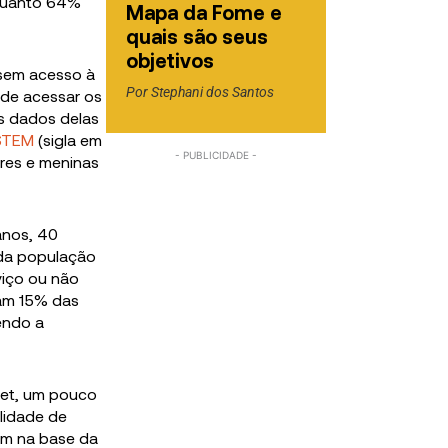
nquanto 64%
Mapa da Fome e
quais são seus
objetivos
 sem acesso à
Por
Stephani dos Santos
 de acessar os
os dados delas
STEM
(sigla em
eres e meninas
anos, 40
 da população
viço ou não
am 15% das
sendo a
rnet, um pouco
lidade de
am na base da