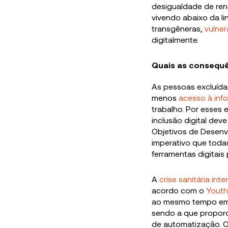
desigualdade de re
vivendo abaixo da l
transgêneras,
vulner
digitalmente.
Quais as consequê
As pessoas excluída
menos
acesso à inf
trabalho. Por esses
inclusão digital de
Objetivos de Desenv
imperativo que toda
ferramentas digitais
A
crise sanitária in
acordo com o
Youth
ao mesmo tempo em 
sendo a que proporc
de automatização. Ou