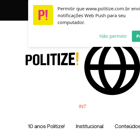
Ir
Permitir que www.politize.com.br env
Usamos cookies para garantir que você tenha a melho
para
notificações Web Push para seu
o
computador.
conteúdo
AR
MX
CO
Não permitir
P
INT
10 anos Politize!
Institucional
Conteúdo