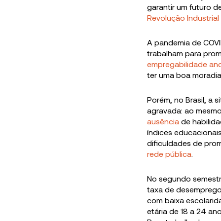
garantir um futuro 
Revolução Industrial
A pandemia de COVI
trabalham para prom
empregabilidade an
ter uma boa moradia
Porém, no Brasil, a 
agravada: ao mesmo
ausência
de habilida
índices educacionai
dificuldades de pro
rede pública
.
No segundo semestre
taxa de desemprego 
com baixa escolarid
etária de 18 a 24 a