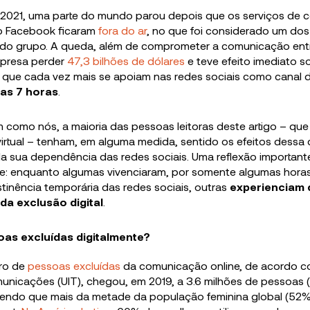
 2021, uma parte do mundo parou depois que os serviços de
lo Facebook ficaram
fora do ar
, no que foi considerado um dos
 do grupo. A queda, além de comprometer a comunicação ent
empresa perder
47,3 bilhões de dólares
e teve efeito imediato 
 que cada vez mais se apoiam nas redes sociais como canal 
as 7 horas
.
m como nós, a maioria das pessoas leitoras deste artigo – que
rtual – tenham, em alguma medida, sentido os efeitos dessa c
 da sua dependência das redes sociais. Uma reflexão important
te: enquanto algumas vivenciaram, por somente algumas horas,
tinência temporária das redes sociais, outras
experienciam 
da exclusão
digital
.
as excluídas digitalmente?
ro de
pessoas excluídas
da comunicação online, de acordo c
municações (UIT), chegou, em 2019, a 3.6 milhões de pessoas
sendo que mais da metade da população feminina global (52%