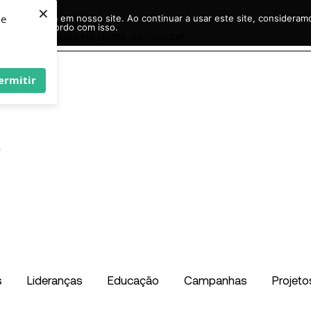
×
ie
r experiência em nosso site. Ao continuar a usar este site, considera
acordo com isso.
Pesquisar
...
ermitir
s
Lideranças
Educação
Campanhas
Projeto