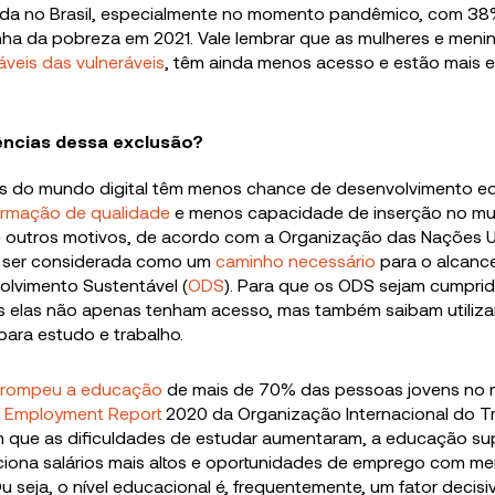
nda no Brasil, especialmente no momento pandêmico, com 38
inha da pobreza em 2021. Vale lembrar que as mulheres e meni
áveis das vulneráveis
, têm ainda menos acesso e estão mais e
ncias dessa exclusão?
s do mundo digital têm menos chance de desenvolvimento ed
ormação de qualidade
e menos capacidade de inserção no m
 e outros motivos, de acordo com a Organização das Nações U
ve ser considerada como um
caminho necessário
para o alcanc
olvimento Sustentável (
ODS
). Para que os ODS sejam cumprid
s elas não apenas tenham acesso, mas também saibam utiliza
 para estudo e trabalho.
terrompeu a educação
de mais de 70% das pessoas jovens no 
 Employment Report
2020 da Organização Internacional do Tr
que as dificuldades de estudar aumentaram, a educação sup
iona salários mais altos e oportunidades de emprego com m
 seja, o nível educacional é, frequentemente, um fator decisi