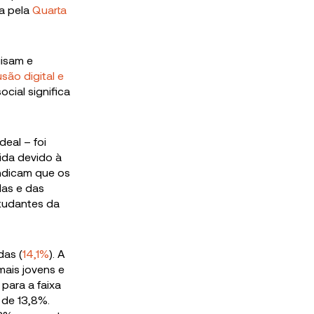
a pela
Quarta
.
isam e
são digital e
cial significa
deal – foi
da devido à
indicam que os
as e das
studantes da
das (
14,1%
). A
mais jovens e
para a faixa
 de 13,8%.