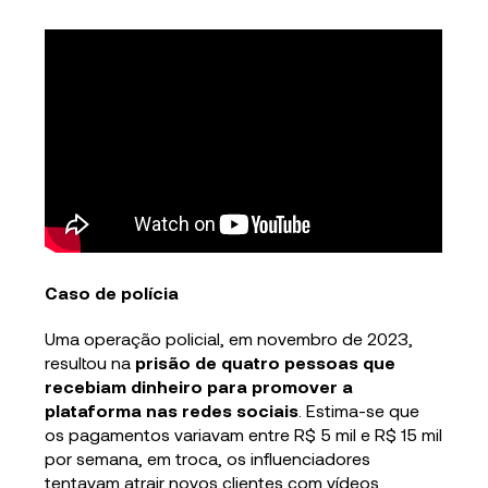
Caso de polícia
Uma operação policial, em novembro de 2023,
resultou na
prisão de quatro pessoas que
recebiam dinheiro para promover a
plataforma nas redes sociais
. Estima-se que
os pagamentos variavam entre R$ 5 mil e R$ 15 mil
por semana, em troca, os influenciadores
tentavam atrair novos clientes com vídeos