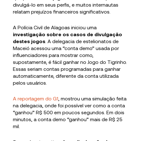
divulgá-lo em seus perfis, e muitos internautas
relatam prejuízos financeiros significativos.
A Polícia Civil de Alagoas iniciou uma
investigação sobre os casos de divulgação
destes jogos
. A delegacia de estelionatos de
Maceió acessou uma “conta demo” usada por
influenciadores para mostrar como,
supostamente, é fácil ganhar no Jogo do Tigrinho.
Essas seriam contas programadas para ganhar
automaticamente, diferente da conta utilizada
pelos usuários.
A reportagem do G1
, mostrou uma simulação feita
na delegacia, onde foi possível ver como a conta
“ganhou” R$ 500 em poucos segundos. Em dois
minutos, a conta demo “ganhou” mais de R$ 25
mil.