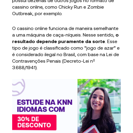
possui dezenas de outros jogos no formato de
cassino online, como Chicky Run e Zombie
Outbreak, por exemplo.
O cassino online funciona de maneira semelhante
a uma máquina de caça-níqueis. Nesse sentido,
o
resultado depende puramente da sorte
. Esse
tipo de jogo é classificado como “jogo de azar” e
é considerado ilegal no Brasil, com base na Lei de
Contravenções Penais (Decreto-Lei nº
3.688/1941).