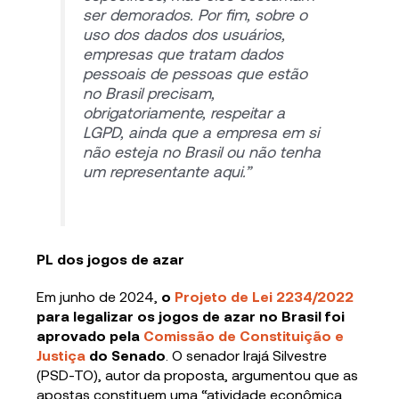
ser demorados. Por fim, sobre o
uso dos dados dos usuários,
empresas que tratam dados
pessoais de pessoas que estão
no Brasil precisam,
obrigatoriamente, respeitar a
LGPD, ainda que a empresa em si
não esteja no Brasil ou não tenha
um representante aqui.”
PL dos jogos de azar
Em junho de 2024,
o
Projeto de Lei 2234/2022
para legalizar os jogos de azar no Brasil foi
aprovado pela
Comissão de Constituição e
Justiça
do Senado
. O senador Irajá Silvestre
(PSD-TO), autor da proposta, argumentou que as
apostas constituem uma “atividade econômica