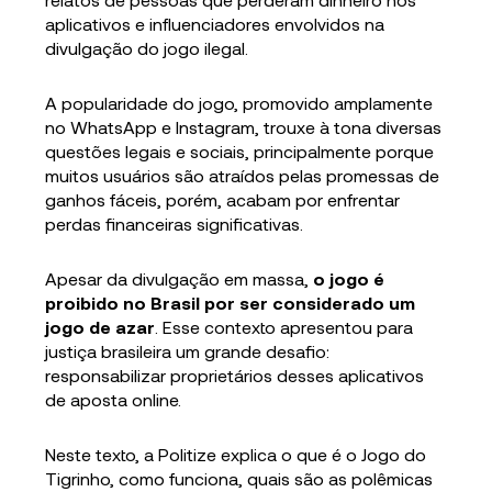
aplicativos e influenciadores envolvidos na
divulgação do jogo ilegal.
A popularidade do jogo, promovido amplamente
no WhatsApp e Instagram, trouxe à tona diversas
questões legais e sociais, principalmente porque
muitos usuários são atraídos pelas promessas de
ganhos fáceis, porém, acabam por enfrentar
perdas financeiras significativas.
Apesar da divulgação em massa,
o jogo é
proibido no Brasil por ser considerado um
jogo de azar
. Esse contexto apresentou para
justiça brasileira um grande desafio:
responsabilizar proprietários desses aplicativos
de aposta online.
Neste texto, a Politize explica o que é o Jogo do
Tigrinho, como funciona, quais são as polêmicas