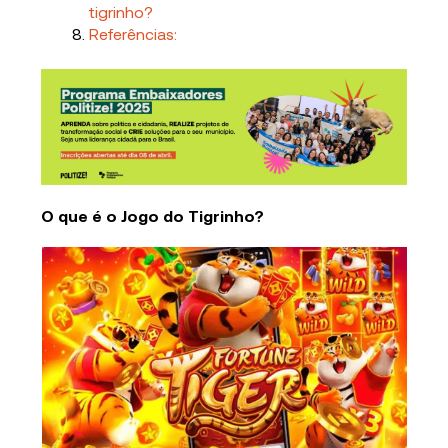
tigrinho?
Referências:
O que é o Jogo do Tigrinho?