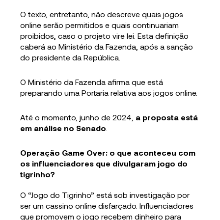
O texto, entretanto, não descreve quais jogos
online serão permitidos e quais continuariam
proibidos, caso o projeto vire lei. Esta definição
caberá ao Ministério da Fazenda, após a sanção
do presidente da República.
O Ministério da Fazenda afirma que está
preparando uma Portaria relativa aos jogos online.
Até o momento, junho de 2024,
a proposta está
em análise no Senado
.
Operação Game Over: o que aconteceu com
os influenciadores que divulgaram jogo do
tigrinho?
O “Jogo do Tigrinho” está sob investigação por
ser um cassino online disfarçado. Influenciadores
que promovem o jogo recebem dinheiro para