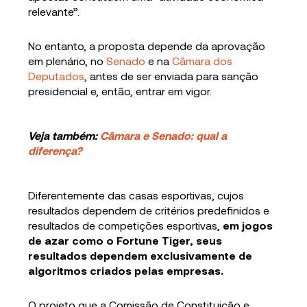
relevante”.
No entanto, a proposta depende da aprovação
em plenário, no
Senado
e na
Câmara dos
Deputados
, antes de ser enviada para sanção
presidencial e, então, entrar em vigor.
Veja também:
Câmara e Senado: qual a
diferença?
Diferentemente das casas esportivas, cujos
resultados dependem de critérios predefinidos e
resultados de competições esportivas,
em jogos
de azar como o Fortune Tiger, seus
resultados dependem exclusivamente de
algoritmos criados pelas empresas.
O projeto que a Comissão de Constituição e