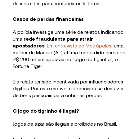
desses sites para confundir os leitores.
Casos de perdas financeiras
A polícia investiga uma série de relatos indicando
uma
rede fraudulenta para atrair
apostadores
.
Em entrevista
ao Metrópoles
, uma
mulher de Maceió (AL) afirma ter perdido cerca de
R$ 200 mil em apostas no “jogo do tigrinho”, o
Fortune Tiger.
Ela relata ter sido incentivada por influenciadores
digitais. Por este motivo, ela precisou se desfazer
de bens pessoais para cobrir as perdas.
O jogo do tigrinho é ilegal?
Jogos de azar são ilegais e proibidos no Brasil.