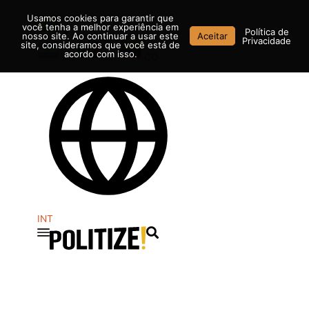
Ir
Usamos cookies para garantir que
para
você tenha a melhor experiência em
Política de
nosso site. Ao continuar a usar este
Aceitar
o
Privacidade
site, consideramos que você está de
conteúdo
acordo com isso.
AR
MX
CO
INT
Pesquisar
...