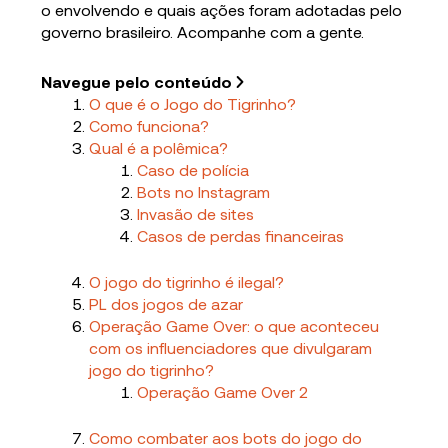
o envolvendo e quais ações foram adotadas pelo
governo brasileiro. Acompanhe com a gente.
Navegue pelo conteúdo
O que é o Jogo do Tigrinho?
Como funciona?
Qual é a polêmica?
Caso de polícia
Bots no Instagram
Invasão de sites
Casos de perdas financeiras
O jogo do tigrinho é ilegal?
PL dos jogos de azar
Operação Game Over: o que aconteceu
com os influenciadores que divulgaram
jogo do tigrinho?
Operação Game Over 2
Como combater aos bots do jogo do