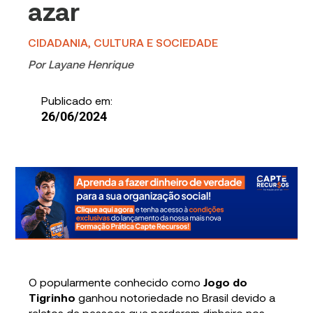
azar
CIDADANIA, CULTURA E SOCIEDADE
Por
Layane Henrique
Publicado em:
26/06/2024
O popularmente conhecido como
Jogo do
Tigrinho
ganhou notoriedade no Brasil devido a
relatos de pessoas que perderam dinheiro nos