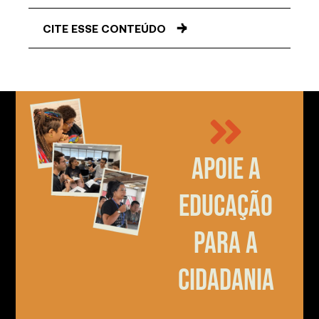
CITE ESSE CONTEÚDO
Apoie a
educação
para a
cidadania