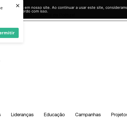
×
ie
r experiência em nosso site. Ao continuar a usar este site, considera
acordo com isso.
Pesquisar
...
ermitir
s
Lideranças
Educação
Campanhas
Projeto