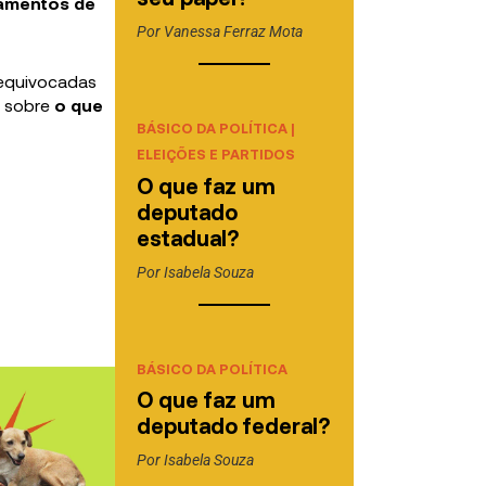
iamentos de
Por
Vanessa Ferraz Mota
equivocadas
o sobre
o que
BÁSICO DA POLÍTICA
|
ELEIÇÕES E PARTIDOS
O que faz um
deputado
estadual?
Por
Isabela Souza
BÁSICO DA POLÍTICA
O que faz um
deputado federal?
Por
Isabela Souza