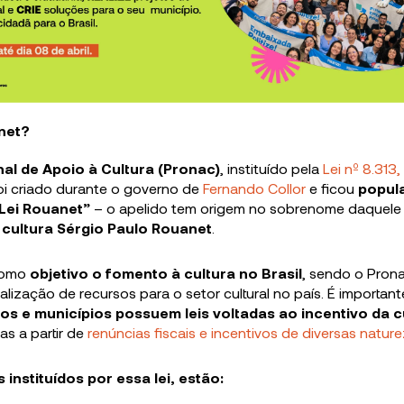
net?
al de Apoio à Cultura (Pronac)
, instituído pela
Lei nº 8.313
foi criado durante o governo de
Fernando Collor
e ficou
popul
Lei Rouanet”
– o apelido tem origem no sobrenome daquele qu
 cultura Sérgio Paulo Rouanet
.
como
objetivo o fomento à cultura no Brasil
, sendo o Pron
lização de recursos para o setor cultural no país. É importan
os e municípios possuem leis voltadas ao incentivo da c
as a partir de
renúncias fiscais e incentivos de diversas natur
 instituídos por essa lei, estão: