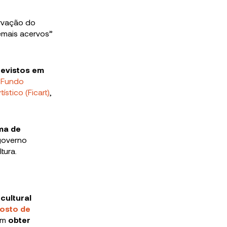
rvação do
demais acervos”
revistos em
 Fundo
ístico (Ficart)
,
rma de
 governo
tura.
cultural
osto de
sam
obter