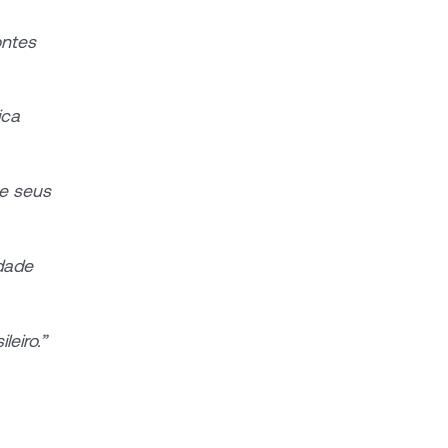
ontes
ica
 e seus
edade
leiro.”