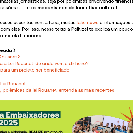
atérias jornalísticas, seja por polêmicas envolvendo
financ
scussões sobre os
mecanismos de incentivo cultural
.
esses assuntos vêm à tona, muitas
fake news
e informações 
 com eles. Por isso, nesse texto a Politize! te explica um pouc
como ela funciona
.
teúdo
 Rouanet?
 a Lei Rouanet: de onde vem o dinheiro?
para um projeto ser beneficiado
 Lei Rouanet
, polêmicas da lei Rouanet: entenda as mais recentes