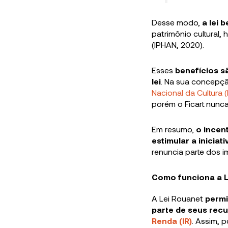
Desse modo,
a lei 
patrimônio cultural,
(IPHAN, 2020).
Esses
benefícios s
lei
. Na sua concepção
Nacional da Cultura (
porém o Ficart nunc
Em resumo,
o incen
estimular a iniciat
renuncia parte dos i
Como funciona a L
A Lei Rouanet
permi
parte de seus rec
Renda (IR)
. Assim, 