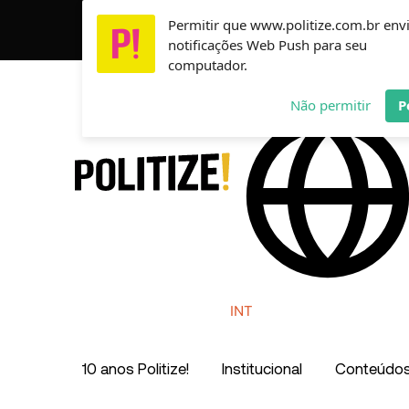
Ir
Permitir que www.politize.com.br env
Usamos cookies para garantir que você tenha a melho
para
notificações Web Push para seu
o
computador.
conteúdo
AR
MX
CO
Não permitir
P
INT
10 anos Politize!
Institucional
Conteúdo