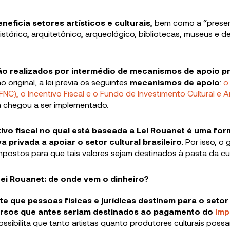
beneficia setores artísticos e culturais
, bem como a “prese
 histórico, arquitetônico, arqueológico, bibliotecas, museus e 
ão realizados por intermédio de mecanismos de apoio p
 original, a lei previa os seguintes
mecanismos de apoio
:
o
FNC), o Incentivo Fiscal e o Fundo de Investimento Cultural e Art
a chegou a ser implementado.
tivo fiscal no qual está baseada a Lei Rouanet é uma fo
iva privada a apoiar o setor cultural brasileiro
. Por isso, o
mpostos para que tais valores sejam destinados à pasta da cul
ei Rouanet: de onde vem o dinheiro?
te que pessoas físicas e jurídicas destinem para o setor 
ursos que antes seriam destinados ao pagamento do
Imp
possibilita que tanto artistas quanto produtores culturais pos