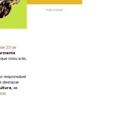
, de 23 de
armente
e criou a lei,
ac responsável
te destacar
ultura
, as
ezas
.