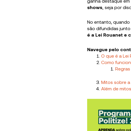
ganha destaque em m
shows
, seja por di
No entanto, quando 
são difundidas junto
é a Lei Rouanet e 
Navegue pelo con
O que é a Lei
Como funciona
Regras 
Mitos sobre a
Além de mitos