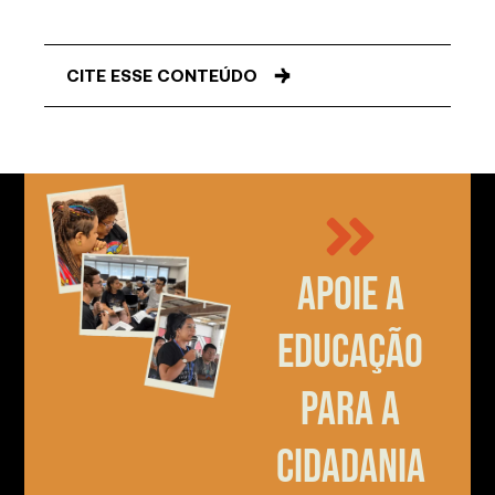
CITE ESSE CONTEÚDO
Apoie a
educação
para a
cidadania