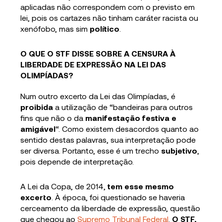
aplicadas não correspondem com o previsto em
lei, pois os cartazes não tinham caráter racista ou
xenófobo, mas sim
político
.
O QUE O STF DISSE SOBRE A CENSURA À
LIBERDADE DE EXPRESSÃO NA LEI DAS
OLIMPÍADAS?
Num outro excerto da Lei das Olimpíadas, é
proibida
a utilização de “bandeiras para outros
fins que não o da
manifestação festiva e
amigável
“. Como existem desacordos quanto ao
sentido destas palavras, sua interpretação pode
ser diversa. Portanto, esse é um trecho
subjetivo
,
pois depende de interpretação.
A Lei da Copa, de 2014,
tem esse mesmo
excerto
. À época, foi questionado se haveria
cerceamento da liberdade de expressão, questão
que chegou ao
Supremo Tribunal Federal
.
O STF,