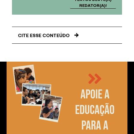
REDATOR(A)!
CITE ESSE CONTEÚDO
Apoie a
educação
para a