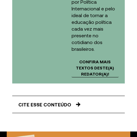
por Política
Internacional e pelo
ideal de tornar a
educação política
cada vez mais
presente no
cotidiano dos
brasileiros.
CONFIRA MAIS
TEXTOS DESTE(A)
REDATOR(A)!
CITE ESSE CONTEÚDO