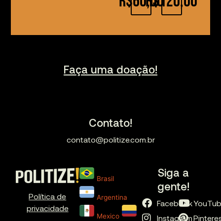
R$60,00
R$120,00
Faça uma doação!
Contato!
contato@politize.com.br
Siga a
Brasil
gente!
Política de
Argentina
Facebook
YouTu
privacidade
Mexico
Instagram
Pintere