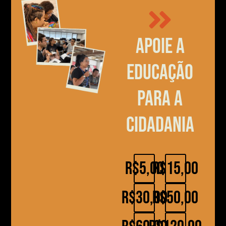
Apoie a
educação
para a
cidadania
R$5,00
R$15,00
R$30,00
R$50,00