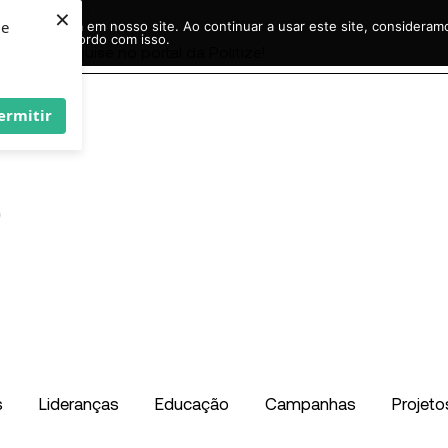
×
ie
r experiência em nosso site. Ao continuar a usar este site, considera
acordo com isso.
Pesquisar
...
ermitir
s
Lideranças
Educação
Campanhas
Projeto