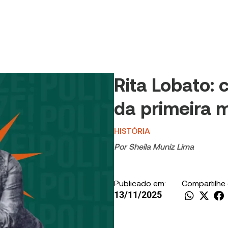
Rita Lobato: 
da primeira m
HISTÓRIA
Por
Sheila Muniz Lima
Publicado em:
Compartilhe
13/11/2025