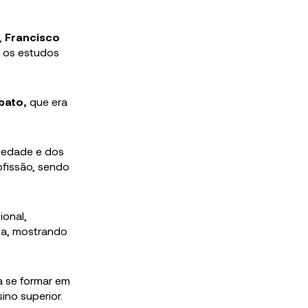
,
Francisco
r os estudos
bato,
que era
ciedade e dos
ofissão, sendo
ional,
da, mostrando
a se formar em
ino superior.