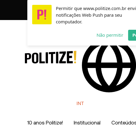
Ir
Permitir que www.politize.com.br env
Usamos cookies para garantir que você tenha a melho
para
notificações Web Push para seu
o
computador.
conteúdo
AR
MX
CO
Não permitir
P
INT
10 anos Politize!
Institucional
Conteúdo