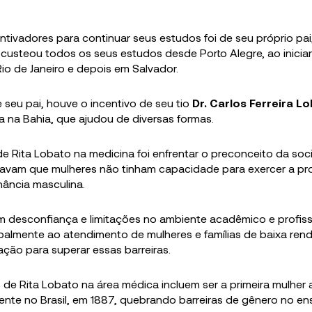
tivadores para continuar seus estudos foi de seu próprio pai
custeou todos os seus estudos desde Porto Alegre, ao inicia
io de Janeiro e depois em Salvador.
 seu pai, houve o incentivo de seu tio
Dr. Carlos Ferreira Lo
 na Bahia, que ajudou de diversas formas.
de Rita Lobato na medicina foi enfrentar o preconceito da so
tavam que mulheres não tinham capacidade para exercer a pr
ância masculina.
om desconfiança e limitações no ambiente acadêmico e profiss
palmente ao atendimento de mulheres e famílias de baixa ren
ção para superar essas barreiras.
 de Rita Lobato na área médica incluem ser a primeira mulher 
nte no Brasil, em 1887, quebrando barreiras de gênero no ens