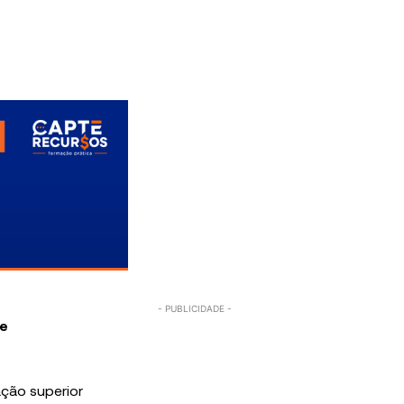
je
ação superior