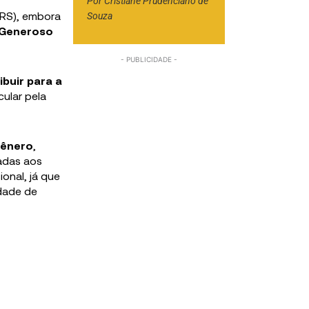
Por
Cristiane Prudenciano de
(RS), embora
Souza
 Generoso
ibuir para a
cular pela
gênero
,
adas aos
onal, já que
idade de