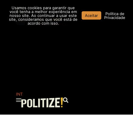
Ir
Usamos cookies para garantir que
para
você tenha a melhor experiência em
Política de
nosso site. Ao continuar a usar este
Aceitar
o
Privacidade
site, consideramos que você está de
conteúdo
acordo com isso.
AR
MX
CO
INT
Pesquisar
...