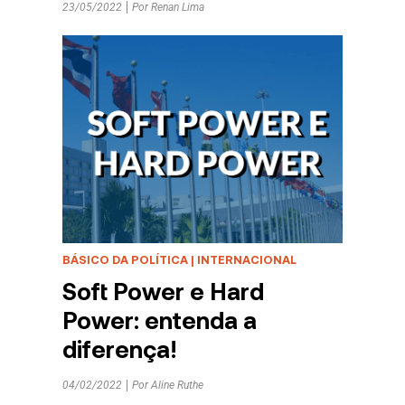
23/05/2022
Por
Renan Lima
BÁSICO DA POLÍTICA
|
INTERNACIONAL
Soft Power e Hard
Power: entenda a
diferença!
04/02/2022
Por
Aline Ruthe