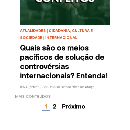
ATUALIDADES
|
CIDADANIA, CULTURA E
SOCIEDADE
|
INTERNACIONAL
Quais são os meios
pacíficos de solução de
controvérsias
internacionais? Entenda!
05/10/2021
Por
Heloisa Helena Diniz de Araujo
1
2
Próximo