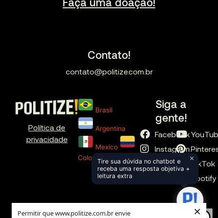
Faça uma doação!
Contato!
contato@politize.com.br
Siga a
Brasil
gente!
Política de
Argentina
Facebook
YouTu
privacidade
Mexico
Instagram
Pintere
×
Colombia
Tire sua dúvida no chatbot e
X
TikTok
receba uma resposta objetiva +
leitura extra
LinkedIn
Spotify
×
Permitir que www.politize.com.br envie