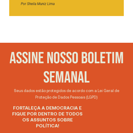
Por
Sheila Muniz Lima
ASSINE NOSSO BOLETIM
SEMANAL
Seus dados estão protegidos de acordo com a Lei Geral de
Proteção de Dados Pessoais (LGPD)
FORTALEÇA A DEMOCRACIA E
FIQUE POR DENTRO DE TODOS
OS ASSUNTOS SOBRE
POLÍTICA!