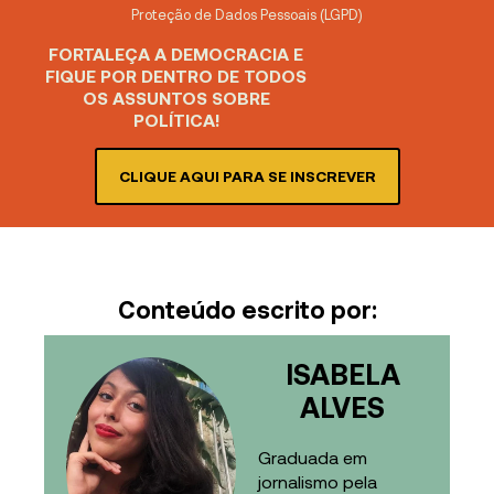
Proteção de Dados Pessoais (LGPD)
FORTALEÇA A DEMOCRACIA E
FIQUE POR DENTRO DE TODOS
OS ASSUNTOS SOBRE
POLÍTICA!
CLIQUE AQUI PARA SE INSCREVER
Conteúdo escrito por:
ISABELA
ALVES
Graduada em
jornalismo pela