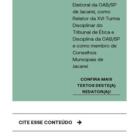
Eleitoral da OAB/SP
de Jacareí, como
Relator da XVI Turma
Disciplinar do
Tribunal de Ética e
Disciplina da OAB/SP
e como membro de
Conselhos
Municipais de
Jacareí.
CONFIRA MAIS
TEXTOS DESTE(A)
REDATOR(A)!
CITE ESSE CONTEÚDO