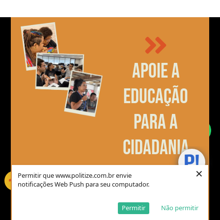
Apoie a
educação
para a
×
Tire sua dúvida no chatbot e
receba uma resposta objetiva +
leitura extra
cidadania
×
Permitir que www.politize.com.br envie
R$5,00
R$15,00
notificações Web Push para seu computador.
Permitir
Não permitir
R$30,00
R$50,00