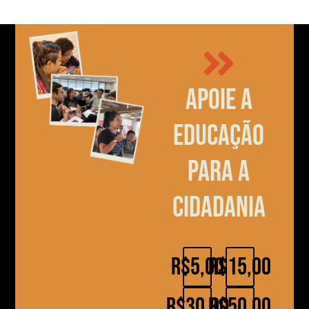
Apoie a
educação
para a
cidadania
R$5,00
R$15,00
R$30,00
R$50,00