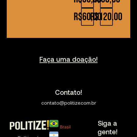
R$60,00
R$120,00
Faça uma doação!
Contato!
contato@politize.com.br
Siga a
Brasil
gente!