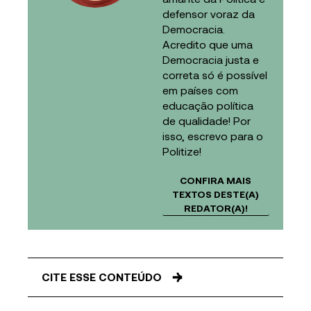
defensor voraz da
Democracia.
Acredito que uma
Democracia justa e
correta só é possível
em países com
educação política
de qualidade! Por
isso, escrevo para o
Politize!
CONFIRA MAIS
TEXTOS DESTE(A)
REDATOR(A)!
CITE ESSE CONTEÚDO