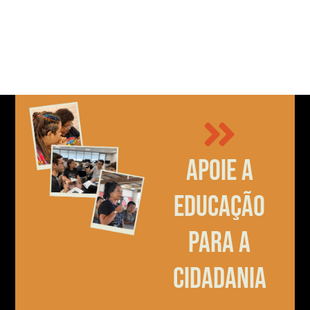
Apoie a
educação
para a
cidadania