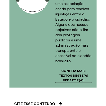
uma associação
criada para resolver
injustiças entre o
Estado e o cidadão.
Alguns dos nossos
objetivos são o fim
dos privilégios
públicos e uma
administração mais
transparente e
acessível ao cidadão
brasileiro.
CONFIRA MAIS
TEXTOS DESTE(A)
REDATOR(A)!
CITE ESSE CONTEÚDO