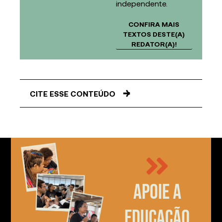
independente.
CONFIRA MAIS
TEXTOS DESTE(A)
REDATOR(A)!
CITE ESSE CONTEÚDO
Apoie a
educação