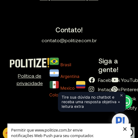
Contato!
contato@politize.com.br
Siga a
Brasil
gente!
Política de
Argentina
Facebook
YouTu
privacidade
Mexico
Instagram
Pintere
×
Colombia
Tire sua dúvida no chatbot e
X
TikTok
receba uma resposta objetiva +
leitura extra
LinkedIn
Spotify
×
Permitir que www.politize.com.br envie
notificações Web Push para seu computador.