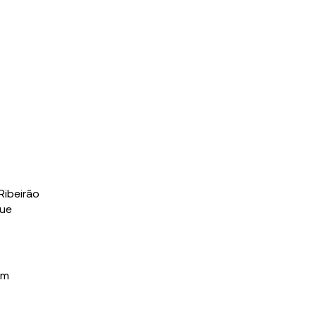
Ribeirão
que
um