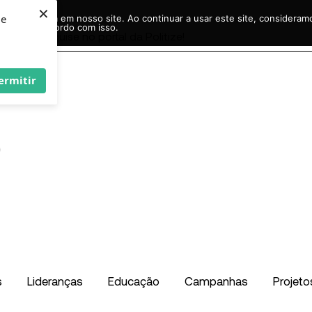
×
ie
r experiência em nosso site. Ao continuar a usar este site, considera
acordo com isso.
Pesquisar
...
ermitir
s
Lideranças
Educação
Campanhas
Projeto