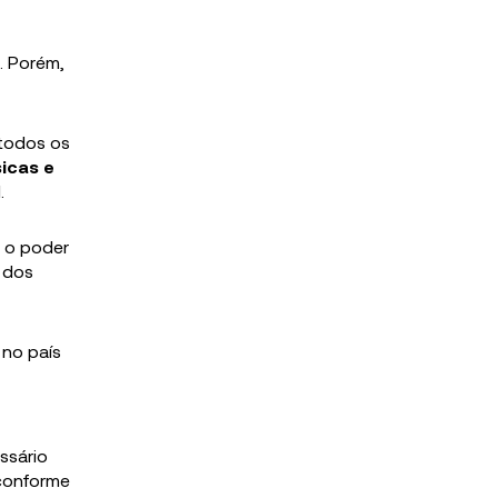
. Porém,
 todos os
sicas e
.
r o poder
 dos
 no país
ssário
onforme