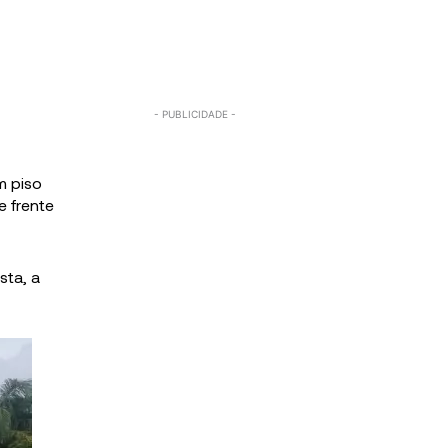
m piso
e frente
sta, a