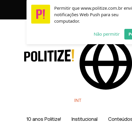
Ir
Permitir que www.politize.com.br env
Usamos cookies para garantir que você tenha a melho
para
notificações Web Push para seu
o
computador.
conteúdo
AR
MX
CO
Não permitir
P
INT
10 anos Politize!
Institucional
Conteúdo