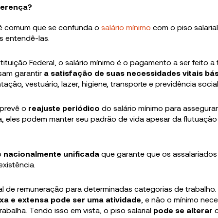
iferença?
, é comum que se confunda o
salário mínimo
com o piso salarial
s entendê-las.
tituição Federal, o salário mínimo é o pagamento a ser feito a
sam garantir
a satisfação de suas necessidades vitais bá
tação, vestuário, lazer, higiene, transporte e previdência social
 prevê o
reajuste periódico
do salário mínimo para assegura
, eles podem manter seu padrão de vida apesar da flutuação
o
nacionalmente unificada
que garante que os assalariados
xistência.
ncial de remuneração para determinadas categorias de trabalho.
a e extensa pode ser uma atividade
, e não o mínimo nece
abalha. Tendo isso em vista, o piso salarial
pode se alterar
c