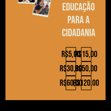
educação
para a
cidadania
R$5,00
R$15,00
R$30,00
R$50,00
R$60,00
R$120,00