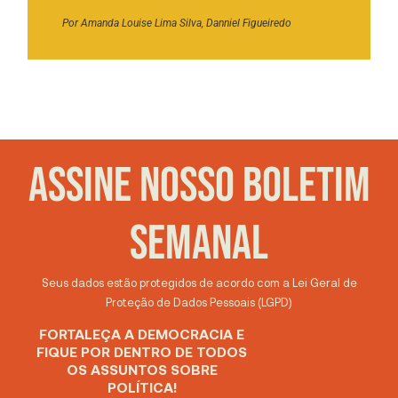
Por
Amanda Louise Lima Silva
,
Danniel Figueiredo
ASSINE NOSSO BOLETIM
SEMANAL
Seus dados estão protegidos de acordo com a Lei Geral de
Proteção de Dados Pessoais (LGPD)
FORTALEÇA A DEMOCRACIA E
FIQUE POR DENTRO DE TODOS
OS ASSUNTOS SOBRE
POLÍTICA!