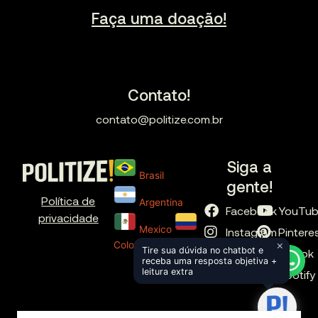
Faça uma doação!
Contato!
contato@politize.com.br
Siga a
Brasil
gente!
Política de
Argentina
Facebook
YouTu
privacidade
Mexico
Instagram
Pintere
×
Colombia
Tire sua dúvida no chatbot e
X
TikTok
receba uma resposta objetiva +
leitura extra
LinkedIn
Spotify