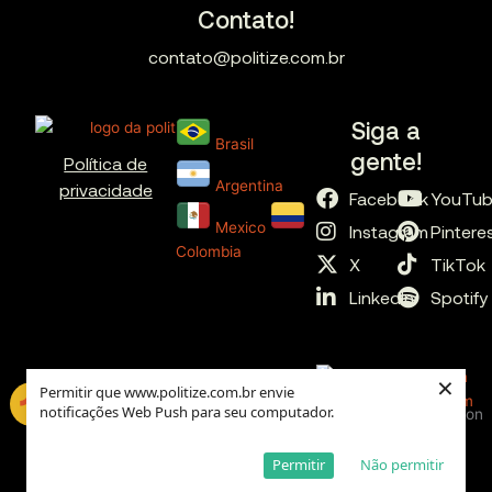
Contato!
contato@politize.com.br
Siga a
Brasil
gente!
Política de
Argentina
privacidade
Facebook
YouTu
Mexico
Instagram
Pintere
Colombia
X
TikTok
LinkedIn
Spotify
×
Permitir que www.politize.com.br envie
notificações Web Push para seu computador.
Global
Permitir
Não permitir