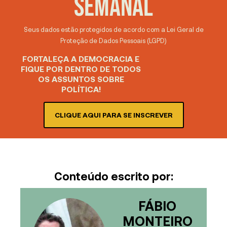
SEMANAL
Seus dados estão protegidos de acordo com a Lei Geral de
Proteção de Dados Pessoais (LGPD)
FORTALEÇA A DEMOCRACIA E
FIQUE POR DENTRO DE TODOS
OS ASSUNTOS SOBRE
POLÍTICA!
CLIQUE AQUI PARA SE INSCREVER
Conteúdo escrito por:
FÁBIO
MONTEIRO