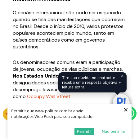
O cenário internacional não pode ser esquecido
quando se fala das manifestações que ocorreram
no Brasil. Desde o início de 2010, vários protestos
populares aconteciam pelo mundo, tanto em
países democráticos como em governos
autoritários.
Os denominadores comuns eram a participação
de jovens, ocupação de vias públicas e marchas.
×
Nos Estados Unidos,
a insatisfação com as
Tire sua dúvida no chatbot e
desigualdades sociais e a queda da renda e o
receba uma resposta objetiva +
leitura extra
desemprego levaram ao movimento conhecido
como
Occupy Wall Street
.
×
×
Permitir que www.politize.com.br envie
Permitir que www.politize.com.br envie
No Oriente Médio, as manifestações que
notificações Web Push para seu computador.
notificações Web Push para seu computador.
causaram a
Primavera Árabe
, tomaram países
como Egito, Líbia, Tunísia, Iêmen, Síria e Marrocos
Permitir
Permitir
Não permitir
Não permitir
e reivindicavam mais liberdade e modelos de
governo mais democráticos.