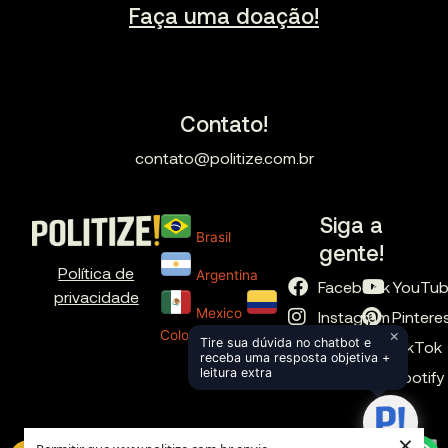
Faça uma doação!
Contato!
contato@politize.com.br
Siga a
Brasil
gente!
Política de
Argentina
Facebook
YouTu
privacidade
Mexico
Instagram
Pintere
×
Colombia
Tire sua dúvida no chatbot e
X
TikTok
receba uma resposta objetiva +
leitura extra
LinkedIn
Spotify
×