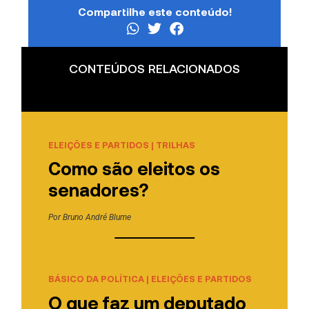
Compartilhe este conteúdo!
CONTEÚDOS RELACIONADOS
ELEIÇÕES E PARTIDOS
|
TRILHAS
Como são eleitos os
senadores?
Por
Bruno André Blume
BÁSICO DA POLÍTICA
|
ELEIÇÕES E PARTIDOS
O que faz um deputado