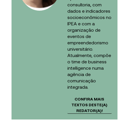
consultoria, com
dados e indicadores
socioeconômicos no
IPEA e com a
organização de
eventos de
empreendedorismo
universitário.
Atualmente, compõe
o time de business
intelligence numa
agência de
comunicação
integrada.
CONFIRA MAIS
TEXTOS DESTE(A)
REDATOR(A)!