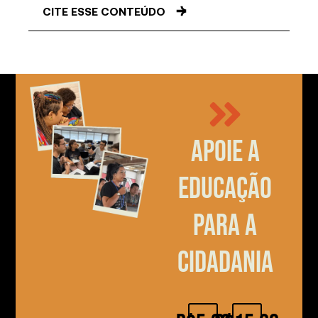
CITE ESSE CONTEÚDO
Apoie a
educação
para a
cidadania