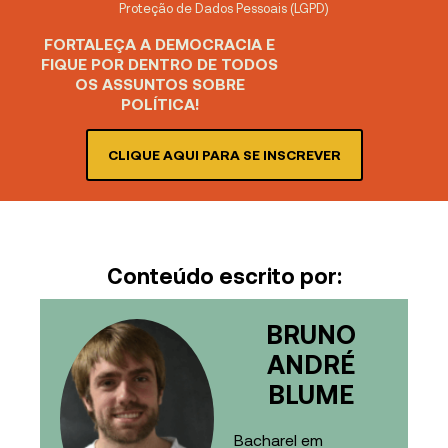
Proteção de Dados Pessoais (LGPD)
FORTALEÇA A DEMOCRACIA E
FIQUE POR DENTRO DE TODOS
OS ASSUNTOS SOBRE
POLÍTICA!
CLIQUE AQUI PARA SE INSCREVER
Conteúdo escrito por:
BRUNO
ANDRÉ
BLUME
Bacharel em