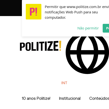
Ir
Permitir que www.politize.com.br env
Usamos cookies para garantir que você tenha a melho
para
notificações Web Push para seu
o
computador.
conteúdo
AR
MX
CO
Não permitir
P
INT
10 anos Politize!
Institucional
Conteúdo