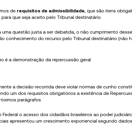
amos de
requisitos de admissibilidade
, que são itens obriga
ara que seja aceito pelo Tribunal destinatário.
ha uma questão justa a ser debatida, o não cumprimento dess
não conhecimento do recurso pelo Tribunal destinatário (não 
rio é a demonstração da repercussão geral.
ente a decisão recorrida deve violar normas de cunho consti
 sendo um dos requisitos obrigatórios a existência de Repercu
róximos parágrafos.
ederal o acesso dos cidadãos brasileiros ao poder judiciário
iciais apresentou um crescimento exponencial segundo dado