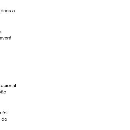
tórios a
es
haverá
tucional
ssão
 foi
s do