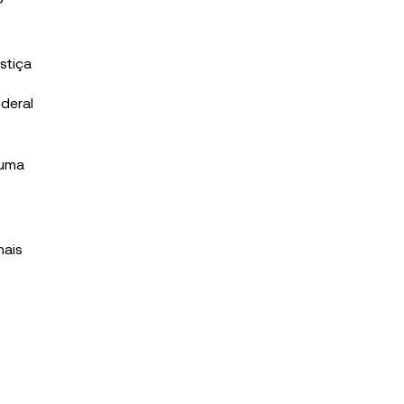
stiça
ederal
 uma
nais