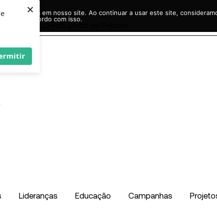
×
ie
r experiência em nosso site. Ao continuar a usar este site, considera
acordo com isso.
Pesquisar
...
ermitir
s
Lideranças
Educação
Campanhas
Projeto