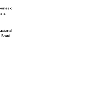
penas o
a a
ucional
Brasil.