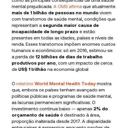
mental prejudicada.
A OMS afirma
que atualmente
mais de 1 bilhão de pessoas no mundo
vivem
com transtornos de saúde mental, condições que
representam a
segunda maior causa de
incapacidade de longo prazo
e estão
presentes em todas as idades, países e níveis de
renda. Esses transtornos impõem enormes custos
humanos e econômicos: só em 2016, estimou-se
a perda de
12 bilhões de dias de trabalho
produtivos por ano
, com um impacto de cerca
de
US$ 1 trilhão
na economia global.
O
relatório
World Mental Health Today
mostra
que, embora os países tenham avançado em
políticas públicas e programas de saúde mental,
as lacunas permanecem significativas. O
investimento continua baixo — apenas
2% do
orçamento de saúde
é destinado à área,
proporção inalterada desde 2017. A disparidade
entre países é expressiva: enquanto nações de