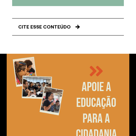
CITE ESSE CONTEÚDO
Apoie a
educação
para a
cidadania