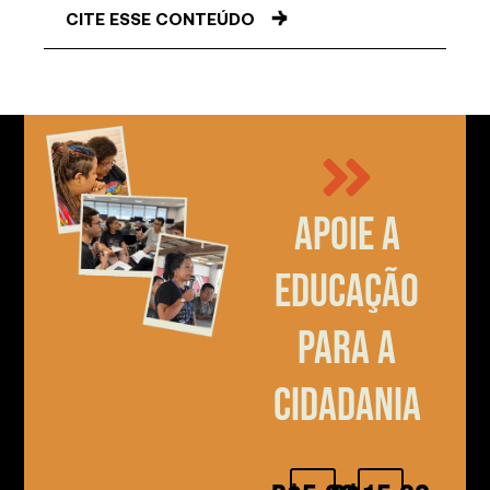
CITE ESSE CONTEÚDO
Apoie a
educação
para a
cidadania