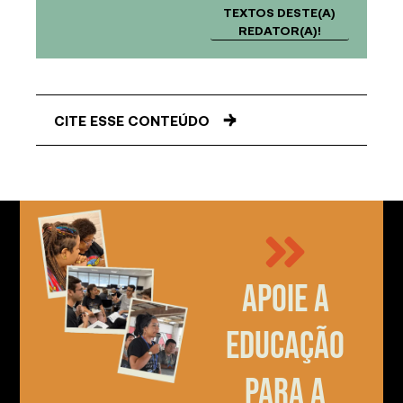
TEXTOS DESTE(A)
REDATOR(A)!
CITE ESSE CONTEÚDO
Apoie a
educação
para a