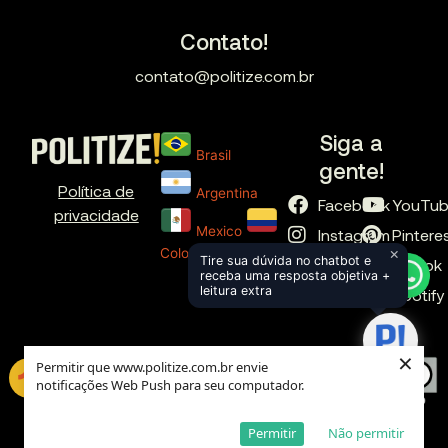
Contato!
contato@politize.com.br
Siga a
Brasil
gente!
Política de
Argentina
Facebook
YouTu
privacidade
Mexico
Instagram
Pintere
×
Colombia
Tire sua dúvida no chatbot e
X
TikTok
receba uma resposta objetiva +
leitura extra
LinkedIn
Spotify
×
Permitir que www.politize.com.br envie
notificações Web Push para seu computador.
Global
Permitir
Não permitir