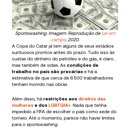
Sportswashing. Imagem: Reprodução de
Lei em
campo
, 2020.
A Copa do Catar já tem alguns de seus estádios
suntuosos prontos antes do prazo. Tudo isso às
custas do dinheiro do petróleo e do gás, é claro…
mas também de vidas. As
condições de
trabalho no país são precárias
e há a
estimativa de que cerca de 6.500 trabalhadores
tenham morrido nas obras.
Além disso, há
restrições aos
direitos das
mulheres
e dos
LGBTQIA+
. Nada que tenha
impedido a FIFA de escolher o país como sede do
torneio. Até o momento, parece não haver limites
para o sportswashing.