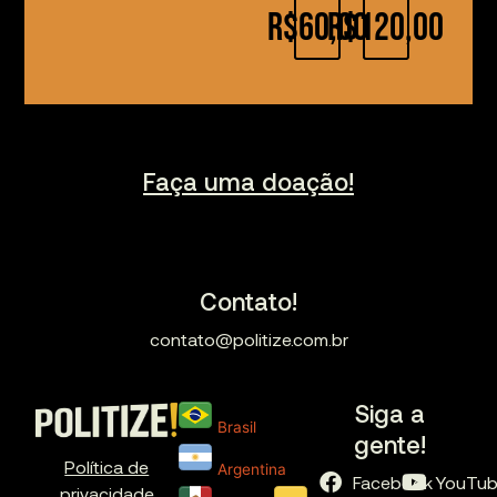
R$60,00
R$120,00
Faça uma doação!
Contato!
contato@politize.com.br
Siga a
Brasil
gente!
Política de
Argentina
Facebook
YouTu
privacidade