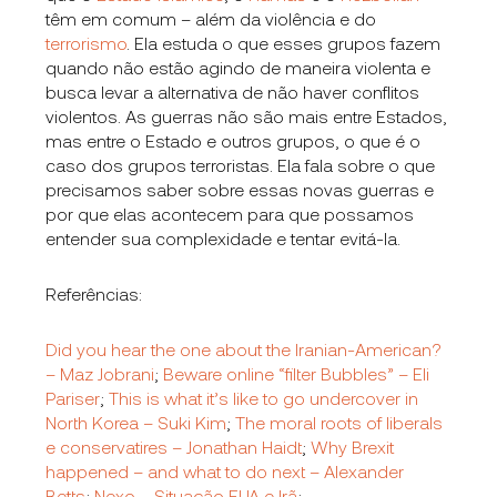
têm em comum – além da violência e do
terrorismo
. Ela estuda o que esses grupos fazem
quando não estão agindo de maneira violenta e
busca levar a alternativa de não haver conflitos
violentos. As guerras não são mais entre Estados,
mas entre o Estado e outros grupos, o que é o
caso dos grupos terroristas. Ela fala sobre o que
precisamos saber sobre essas novas guerras e
por que elas acontecem para que possamos
entender sua complexidade e tentar evitá-la.
Referências:
Did you hear the one about the Iranian-American?
– Maz Jobrani
;
Beware online “filter Bubbles” – Eli
Pariser
;
This is what it’s like to go undercover in
North Korea – Suki Kim
;
The moral roots of liberals
e conservatires – Jonathan Haidt
;
Why Brexit
happened – and what to do next – Alexander
Betts
;
Nexo – Situação EUA e Irã
;