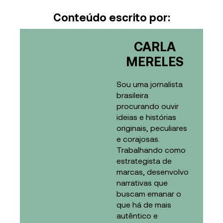
Conteúdo escrito por:
CARLA
MERELES
Sou uma jornalista
brasileira
procurando ouvir
ideias e histórias
originais, peculiares
e corajosas.
Trabalhando como
estrategista de
marcas, desenvolvo
narrativas que
buscam emanar o
que há de mais
autêntico e