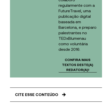
regularmente com a
FutureTravel, uma
publicação digital
baseada em
Barcelona, e preparo
palestrantes no
TEDxBlumenau
como voluntária
desde 2016.
CONFIRA MAIS
TEXTOS DESTE(A)
REDATOR(A)!
CITE ESSE CONTEÚDO