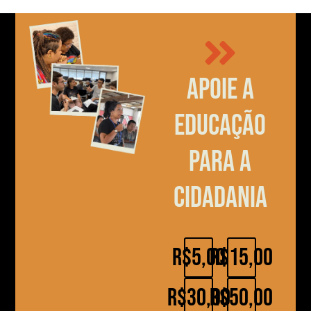
Apoie a
educação
para a
cidadania
R$5,00
R$15,00
R$30,00
R$50,00