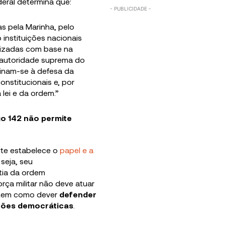
deral determina que:
s pela Marinha, pelo
 instituições nacionais
nizadas com base na
 a autoridade suprema do
tinam-se à defesa da
onstitucionais e, por
 lei e da ordem.”
igo 142 não permite
nte estabelece o
papel e a
 seja, seu
ia da ordem
orça militar não deve atuar
 tem como dever
defender
ições democráticas
.