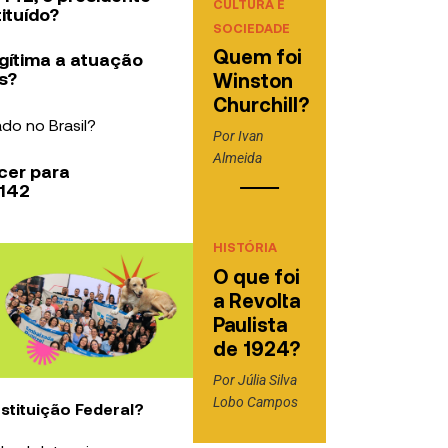
CULTURA E
ituído?
SOCIEDADE
Quem foi
gítima a atuação
s?
Winston
Churchill?
cado no Brasil?
Por
Ivan
Almeida
cer para
 142
HISTÓRIA
O que foi
a Revolta
Paulista
de 1924?
Por
Júlia Silva
Lobo Campos
stituição Federal?