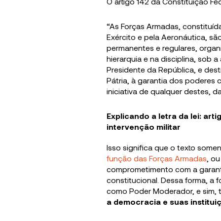
O artigo 142 da Constituição Fe
“As Forças Armadas, constituída
Exército e pela Aeronáutica, são
permanentes e regulares, orga
hierarquia e na disciplina, sob
Presidente da República, e des
Pátria, à garantia dos poderes c
iniciativa de qualquer destes, da
Explicando a letra da lei: art
intervenção militar
Isso significa que o texto some
função das Forças Armadas
, ou
comprometimento com a garant
constitucional. Dessa forma, a f
como Poder Moderador, e sim,
a democracia e suas institu