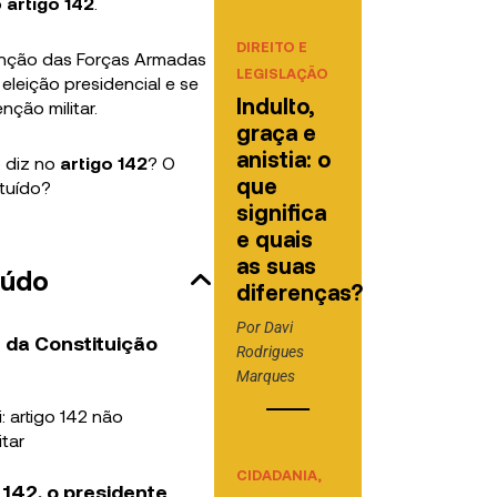
o
artigo 142
.
DIREITO E
função das Forças Armadas
LEGISLAÇÃO
 eleição presidencial e se
Indulto,
nção militar.
graça e
anistia: o
o diz no
artigo 142
? O
que
ituído?
significa
e quais
as suas
eúdo
diferenças?
Por
Davi
2 da Constituição
Rodrigues
Marques
i: artigo 142 não
itar
CIDADANIA,
142, o presidente