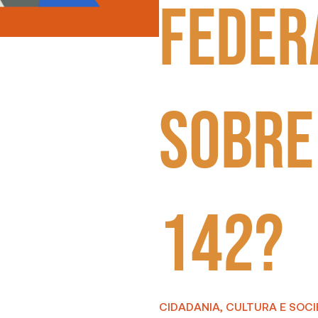
Feder
sobre
142?
CIDADANIA, CULTURA E SOC