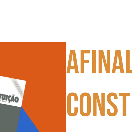
Afinal
Const