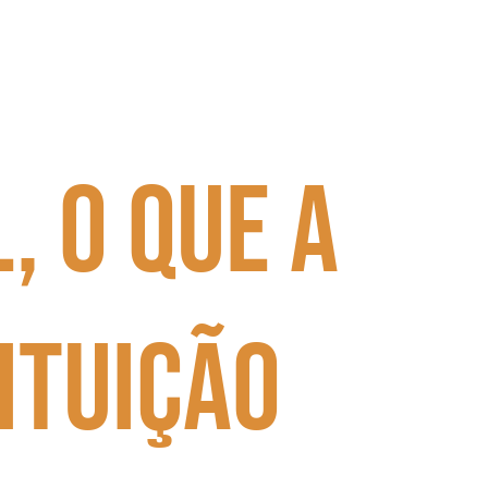
, o que a
ituição