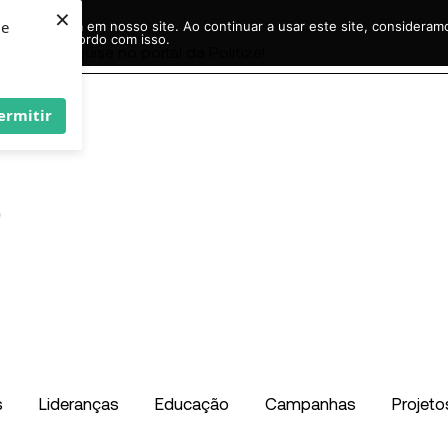
×
ie
r experiência em nosso site. Ao continuar a usar este site, considera
acordo com isso.
Pesquisar
...
ermitir
s
Lideranças
Educação
Campanhas
Projeto