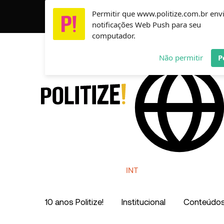
Ir
Permitir que www.politize.com.br env
Usamos cookies para garantir que você tenha a melho
para
notificações Web Push para seu
o
computador.
conteúdo
AR
MX
CO
Não permitir
P
INT
10 anos Politize!
Institucional
Conteúdo