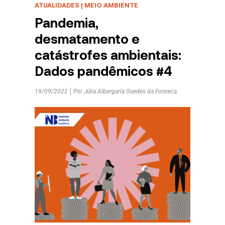
ATUALIDADES
|
MEIO AMBIENTE
Pandemia,
desmatamento e
catástrofes ambientais:
Dados pandêmicos #4
19/09/2022
Por
Júlia Albergaria Guedes da Fonseca