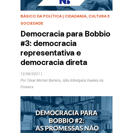
BÁSICO DA POLÍTICA
|
CIDADANIA, CULTURA E
SOCIEDADE
Democracia para Bobbio
#3: democracia
representativa e
democracia direta
12/08/2021
Por
César Mortari Barreira
,
Júlia Albergaria Guedes da
Fonseca