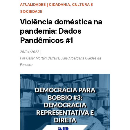
ATUALIDADES
|
CIDADANIA, CULTURA E
SOCIEDADE
Violência doméstica na
pandemia: Dados
Pandêmicos #1
28/04/2022
Por
César Mortari Barreira
,
Júlia Albergaria Guedes da
Fonseca