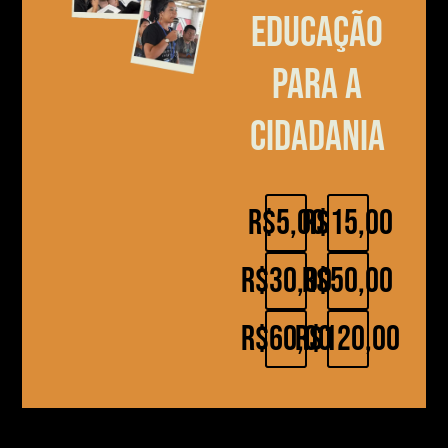
educação
para a
cidadania
R$5,00
R$15,00
R$30,00
R$50,00
R$60,00
R$120,00