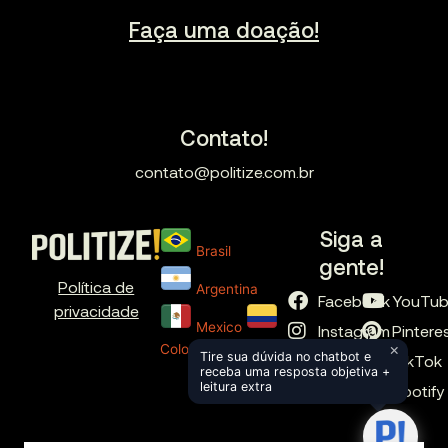
Faça uma doação!
Contato!
contato@politize.com.br
Siga a
Brasil
gente!
Política de
Argentina
Facebook
YouTu
privacidade
Mexico
Instagram
Pintere
×
Colombia
Tire sua dúvida no chatbot e
X
TikTok
receba uma resposta objetiva +
leitura extra
LinkedIn
Spotify