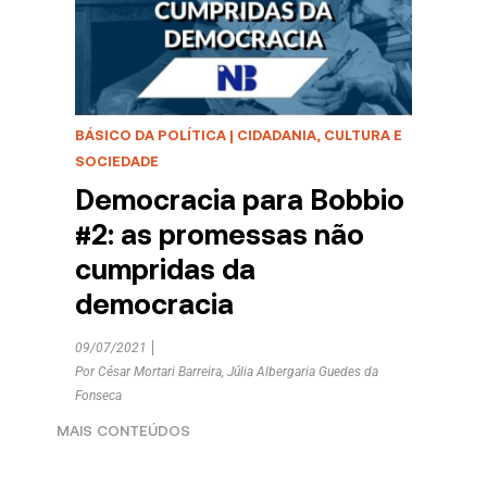
BÁSICO DA POLÍTICA
|
CIDADANIA, CULTURA E
SOCIEDADE
Democracia para Bobbio
#2: as promessas não
cumpridas da
democracia
09/07/2021
Por
César Mortari Barreira
,
Júlia Albergaria Guedes da
Fonseca