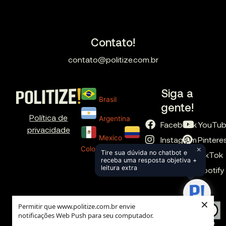
Contato!
contato@politize.com.br
Siga a
Brasil
gente!
Política de
Argentina
Facebook
YouTu
privacidade
Mexico
Instagram
Pintere
×
Colombia
Tire sua dúvida no chatbot e
X
TikTok
receba uma resposta objetiva +
leitura extra
LinkedIn
Spotify
×
Permitir que www.politize.com.br envie
notificações Web Push para seu computador.