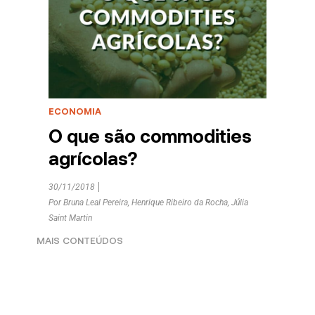
ECONOMIA
O que são commodities
agrícolas?
30/11/2018
Por
Bruna Leal Pereira
,
Henrique Ribeiro da Rocha
,
Júlia
Saint Martin