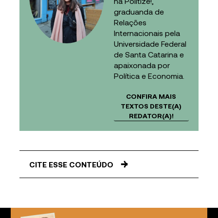
na Politize!,
graduanda de
Relações
Internacionais pela
Universidade Federal
de Santa Catarina e
apaixonada por
Política e Economia.
CONFIRA MAIS
TEXTOS DESTE(A)
REDATOR(A)!
CITE ESSE CONTEÚDO