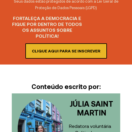
Seus dados estão protegidos de acordo com a Lei Geral de
Proteção de Dados Pessoais (LGPD)
FORTALEÇA A DEMOCRACIA E
FIQUE POR DENTRO DE TODOS
OS ASSUNTOS SOBRE
POLÍTICA!
CLIQUE AQUI PARA SE INSCREVER
Conteúdo escrito por:
JÚLIA SAINT
MARTIN
Redatora voluntária