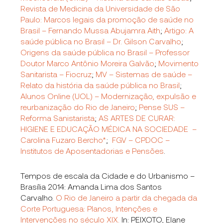
Revista de Medicina da Universidade de São
Paulo: Marcos legais da promoção de saúde no
Brasil – Fernando Mussa Abujamra Aith
;
Artigo: A
saúde pública no Brasil – Dr. Gilson Carvalho
;
Origens da saúde pública no Brasil
– Professor
Doutor Marco Antônio Moreira Galvão
;
Movimento
Sanitarista – Fiocruz
;
MV – Sistemas de saúde –
Relato da história da saúde pública no Brasil
;
Alunos Online (UOL) – Modernização, expulsão e
reurbanização do Rio de Janeiro
;
Pense SUS –
Reforma Sanistarista
;
AS ARTES DE CURAR:
HIGIENE E EDUCAÇÃO MÉDICA NA SOCIEDADE –
Carolina Fuzaro Bercho*
;
FGV – CPDOC –
Institutos de Aposentadorias e Pensões
.
Tempos de escala da Cidade e do Urbanismo –
Brasília 2014:
Amanda Lima dos Santos
Carvalho.
O Rio de Janeiro a partir da chegada da
Corte Portuguesa: Planos, Intenções e
Intervenções no século XIX.
In: PEIXOTO, Elane