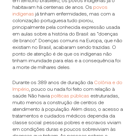
em território brasileiro, os povos indígenas já o
habitavam há centenas de anos. Os
povos
indígenas
já tinham enfermidades, mas com a
colonização portuguesa tudo piorou,
principalmente pela conhecida expressão usada
em aulas sobre a história do Brasil: as “doenças
de branco”. Doenças comuns na Europa, que não
existiam no Brasil, acabaram sendo trazidas. O
ponto de atenção é de que os indígenas não
tinham imunidade para elas e a consequência foi
a morte de milhares deles.
Durante os 389 anos de duração da
Colônia e do
Império
, pouco ou nada foi feito com relação à
saúde. Não havia
políticas públicas
estruturadas,
muito menos a construção de centros de
atendimento à população. Além disso, o acesso a
tratamentos e cuidados médicos dependia da
classe social: pessoas pobres e escravos viviam
em condições duras e poucos sobreviviam às
doenças que tinham. As pessoas nobres e