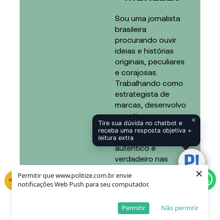
Sou uma jornalista
brasileira
procurando ouvir
ideias e histórias
originais, peculiares
e corajosas.
Trabalhando como
estrategista de
marcas, desenvolvo
narrativas que
×
Tire sua dúvida no chatbot e
buscam emanar o
receba uma resposta objetiva +
que há de mais
leitura extra
autêntico e
verdadeiro nas
pessoas, marcas e
×
Permitir que www.politize.com.br envie
negócios, criando
notificações Web Push para seu computador.
conexão através da
emoção e
Permitir
Não permitir
identificação.Hoje,